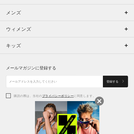
メンズ
メンズ
ウィメンズ
トップス
ウィメンズ
キッズ
トップス
ボトムス
キッズ
トップス
ボトムス
シューズ
シューズ
メールマガジンに登録する
ボトムス
シューズ
アクセサリー
アクセサリー
登録する
シューズ
アクセサリー
購読の際は、当社の
プライバシーポリシー
に同意します。
アクセサリー
スポーツブラ
レギンス＆タイツ