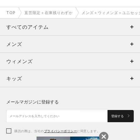
TOP
直営限定＋在庫残りわずか
メンズ＋ウィメンズ＋ユニセッ
すべてのアイテム
メンズ
メンズ
ウィメンズ
トップス
ウィメンズ
キッズ
トップス
ボトムス
キッズ
トップス
ボトムス
シューズ
シューズ
メールマガジンに登録する
ボトムス
シューズ
アクセサリー
アクセサリー
登録する
シューズ
アクセサリー
購読の際は、当社の
プライバシーポリシー
に同意します。