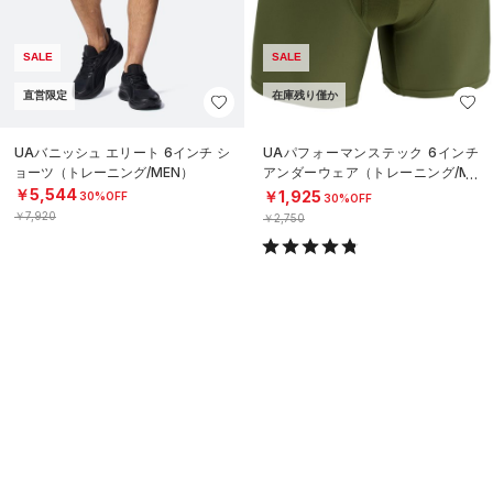
SALE
SALE
直営限定
在庫残り僅か
UAバニッシュ エリート 6インチ シ
UAパフォーマンステック 6インチ
ョーツ（トレーニング/MEN）
アンダーウェア（トレーニング/ME
N）
￥5,544
￥1,925
30%OFF
30%OFF
￥7,920
￥2,750