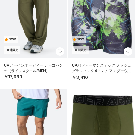
NEW
NEW
直営限定
直営限定
UAアーバンオーディー カーゴパン
UAパフォーマンステック メッシュ
ツ（ライフスタイル/MEN）
グラフィック 6インチ アンダーウェ
ア（トレーニング/MEN）
￥17,930
￥3,410