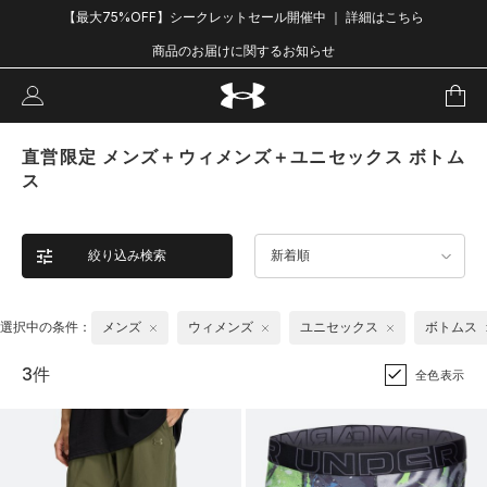
【最大75%OFF】シークレットセール開催中 ｜ 詳細はこちら
商品のお届けに関するお知らせ
直営限定 メンズ＋ウィメンズ＋ユニセックス ボトム
ス
絞り込み検索
新着順
選択中の条件：
メンズ
ウィメンズ
ユニセックス
ボトムス
3件
全色表示