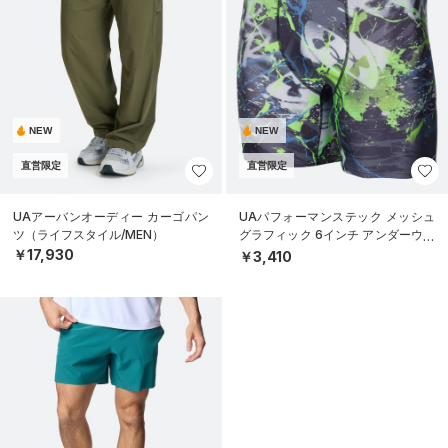
NEW
NEW
直営限定
直営限定
UAアーバンオーディー カーゴパン
UAパフォーマンステック メッシュ
ツ（ライフスタイル/MEN）
グラフィック 6インチ アンダーウェ
ア（トレーニング/MEN）
￥17,930
￥3,410