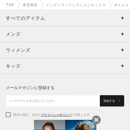
TOP
直営限定
メンズ＋ウィメンズ＋ユニセックス
ボトムス
すべてのアイテム
メンズ
メンズ
ウィメンズ
トップス
ウィメンズ
キッズ
トップス
ボトムス
キッズ
トップス
ボトムス
シューズ
シューズ
メールマガジンに登録する
ボトムス
シューズ
アクセサリー
アクセサリー
登録する
シューズ
アクセサリー
購読の際は、当社の
プライバシーポリシー
に同意します。