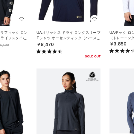
グラフィック ロン
UAオリックス ドライ ロングスリーブ
UAテック ロ
（ライフスタイル/
Tシャツ オーセンティック（ベースボ
（トレーニング
ール/MEN）
￥3,850
￥8,470
5,500
SOLD OUT