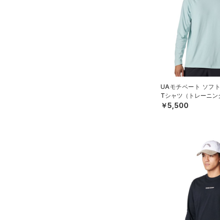
アクセサリー
すべてのボトムス
シューズ
すべてのアクセサリー
（54）
レギンス&タイツ
すべてのシューズ
（39）
バックパック
（140）
ショートパンツ
サイズ
（108）
スポーツシューズ
ショルダー＆トートバッグ
（82）
パンツ(ロングパンツ)
（12）
YXS(120cm)
カラー
（10）
スパイク
（10）
スウェット＆フリース
YS(130cm)
（13）
サックパック
スポーツスタイルシューズ
UAモチベート ソフ
（40）
アンダーウェア
YM(140cm)
（30）
価格
Tシャツ（トレーニング
（10）
ウェストバッグ
￥5,500
（0）
ブラック
スカート
ホワイト
ブラウン
グリーン
YL(150cm)
（18）
サンダル
（16）
ダッフルバッグ
（5）
テクノロジー
YXL(160cm)
スイムウェア
（45）
キャップ＆ビーニー
～
円
円
S
ブルー
パープル
レッド
イエロー
（7）
FLOW(フロー)
（0）
ベルト
在庫
M
HOVR(ホバー)
（0）
（38）
グローブ・手袋
L
オレンジ
その他
在庫あり
CHARGED(チャージド)
（0）
限定
（12）
アイウェア
XL
MICRO G(マイクロＧ)
（0）
リストバンド＆ヘッドバンド
2XL
直営限定
（5）
コレクション
（12）
TRIBASE(トライベース)
3XL
公式サイト限定
（0）
（0）