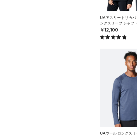
ス)
（0）
Armour Fleece(アーマーフリ
UAアスリートリカバ
ース)
（0）
ングスリーブ シャツ
UNISEX）
￥12,100
UAウール ロングスリ