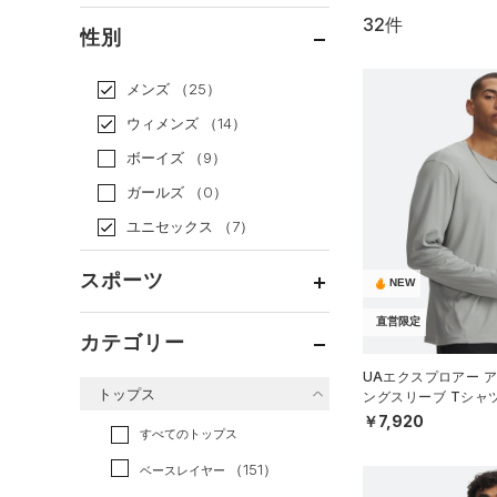
32件
通常価格
（27）
性別
セール
（5）
メンズ
（25）
ウィメンズ
（14）
ボーイズ
（9）
ガールズ
（0）
ユニセックス
（7）
スポーツ
NEW
直営限定
ベースボール
（1）
カテゴリー
バスケットボール
（0）
UAエクスプロアー ア
トップス
ングスリーブ Tシャ
ゴルフ
（0）
ル/MEN）
￥7,920
トレーニング
すべてのトップス
（20）
ランニング
（6）
（151）
ベースレイヤー