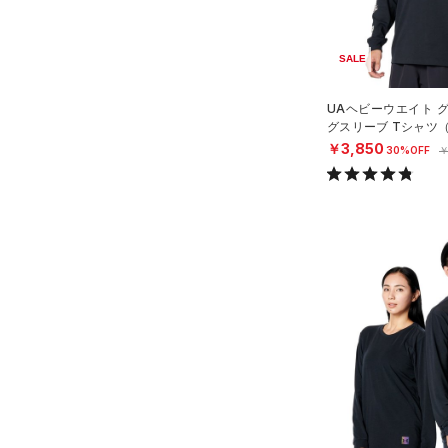
（0）
スポーツマスク
4XL
プロジェクトロック
（0）
在庫残りわずか
（0）
RUSH(ラッシュ)
（0）
（65）
ソックス
5XL
ステフィン・カリー
（0）
ISO-CHILL(アイソチル)
（0）
SALE
6XL
（1）
ネックウォーマー
アジア限定
（0）
Tech(テック)
（2）
（8）
UAヘビーウエイト 
スリーブ
COLDGEAR ARMOUR(コール
グスリーブ Tシャツ
（10）
ドギアアーマー)
タオル
（0）
MEN）
￥3,850
30%OFF
￥
HEATGEAR ARMOUR(ヒート
（0）
ボール
ギアアーマー)
（0）
（0）
イヤホン＆ヘッドホン
STORM(ストーム)
（0）
（5）
ウォーターボトル
COLDGEAR INFRARED(コー
（11）
その他
ルドギアインフラレッド)
（0）
AUXETIC(オーゼティック)
（0）
Charged Cotton(チャージド
コットン)
（0）
Rival Fleece(ライバルフリー