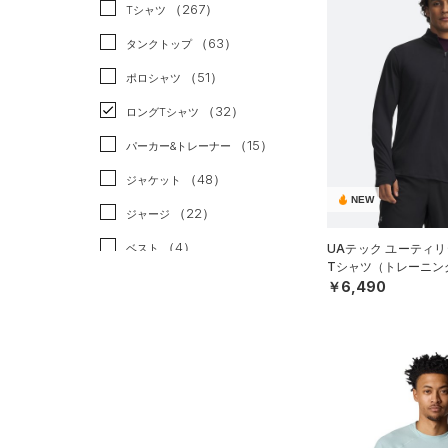
スポーツスタイル
（3）
（267）
Tシャツ
アメリカンフットボール
（63）
タンクトップ
（0）
（51）
ポロシャツ
サッカー
（0）
（32）
ロングTシャツ
リカバリー
（2）
（15）
パーカー&トレーナー
その他
（0）
（48）
ジャケット
NEW
（22）
ジャージ
（4）
ベスト
UAテック ユーティリ
Tシャツ（トレーニング
（3）
ダウン・コート
￥6,490
（21）
スポーツブラ
（0）
セットアップ
（1）
スイムウェア
ボトムス