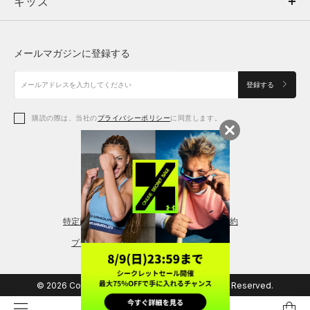
キッズ
トップス
ボトムス
キッズ
トップス
ボトムス
シューズ
シューズ
メールマガジンに登録する
ボトムス
シューズ
アクセサリー
アクセサリー
登録する
シューズ
アクセサリー
購読の際は、当社の
プライバシーポリシー
に同意します。
アクセサリー
スポーツブラ
レギンス＆タイツ
特定商取引法に基づく通販の表記
会員規約
プライバシーポリシー
© 2026 Copyright DOME Corporation. All Rights Reserved.