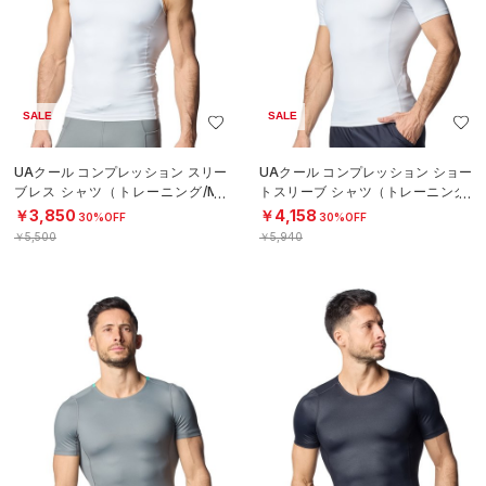
SALE
SALE
UAクール コンプレッション スリー
UAクール コンプレッション ショー
ブレス シャツ（トレーニング/ME
トスリーブ シャツ（トレーニング/
N）
MEN）
￥3,850
￥4,158
30%OFF
30%OFF
￥5,500
￥5,940