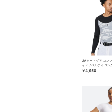
UAヒートギア コン
ィド ノベルティ ロン
ネック シャツ（ベース
￥4,950