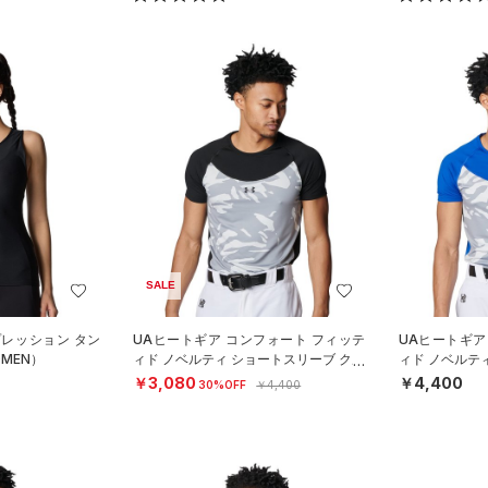
SALE
プレッション タン
UAヒートギア コンフォート フィッテ
UAヒートギア
MEN）
ィド ノベルティ ショートスリーブ クル
ィド ノベルテ
ーネック シャツ（ベースボール
ーネック シャ
￥3,080
￥4,400
30%OFF
￥4,400