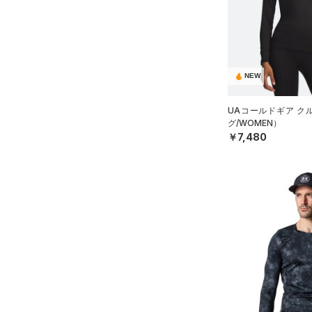
アクセサリー
すべてのボトムス
シューズ
すべてのアクセサリー
（57）
レギンス&タイツ
すべてのシューズ
（36）
バックパック
（129）
ショートパンツ
サイズ
（106）
スポーツシューズ
ショルダー＆トートバッグ
NEW
（80）
パンツ(ロングパンツ)
（11）
YS(130cm)
カラー
（10）
スパイク
（6）
スウェット＆フリース
UAコールドギア ク
YM(140cm)
（13）
サックパック
スポーツスタイルシューズ
グ/WOMEN）
（39）
アンダーウェア
YL(150cm)
（30）
価格
￥7,480
（8）
ウェストバッグ
（0）
ブラック
スカート
ホワイト
ブラウン
グリーン
YXL(160cm)
（18）
サンダル
（15）
ダッフルバッグ
（5）
テクノロジー
S
スイムウェア
（39）
キャップ＆ビーニー
～
円
円
M
ブルー
パープル
レッド
イエロー
（6）
FLOW(フロー)
（0）
ベルト
在庫
L
HOVR(ホバー)
（0）
（36）
グローブ・手袋
XL
オレンジ
その他
在庫あり
CHARGED(チャージド)
（0）
（8）
アイウェア
2XL
MICRO G(マイクロＧ)
（0）
リストバンド＆ヘッドバンド
限定
3XL
（9）
TRIBASE(トライベース)
4XL
（0）