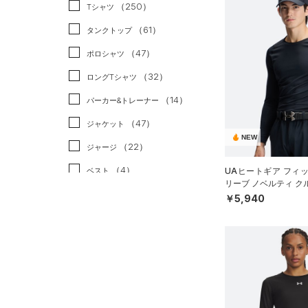
スポーツスタイル
（0）
（250）
Tシャツ
アメリカンフットボール
（61）
タンクトップ
（0）
（47）
ポロシャツ
サッカー
（0）
（32）
ロングTシャツ
リカバリー
（0）
（14）
パーカー&トレーナー
その他
（0）
（47）
ジャケット
NEW
（22）
ジャージ
（4）
ベスト
UAヒートギア フィ
リーブ ノベルティ ク
（3）
ダウン・コート
（ゴルフ/MEN）
￥5,940
（21）
スポーツブラ
（0）
セットアップ
（1）
スイムウェア
ボトムス