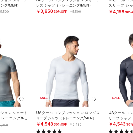
ング/MEN）
レス シャツ（トレーニング/MEN）
スリーブ シ
N）
￥3,850
￥4,158
5,500
30%OFF
￥5,500
30%
SALE
SALE
ッション ショート
UAクール コンプレッション ロングス
UAクール コ
レーニング/ME
リーブ シャツ（トレーニング/MEN）
リーブ シャツ
￥4,543
￥4,543
30%OFF
￥6,490
30%
5,940