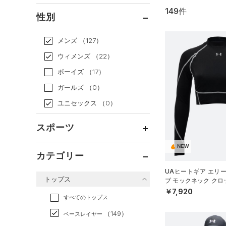
149件
通常価格
（118）
性別
セール
（31）
メンズ
（127）
ウィメンズ
（22）
ボーイズ
（17）
ガールズ
（0）
ユニセックス
（0）
スポーツ
NEW
ベースボール
（47）
カテゴリー
バスケットボール
（2）
UAヒートギア エリ
トップス
ブ モックネック ク
ゴルフ
（23）
ーニング/WOMEN）
￥7,920
トレーニング
すべてのトップス
（77）
ランニング
（0）
（149）
ベースレイヤー