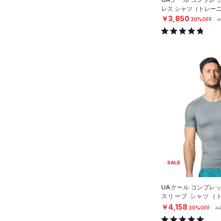
Rival Fleece(ライバルフリー
レス シャツ（トレーニ
ス)
（0）
￥3,850
30%OFF
￥
Armour Fleece(アーマーフリ
ース)
（0）
SALE
UAクール コンプレ
スリーブ シャツ（ト
N）
￥4,158
30%OFF
￥