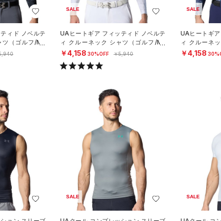
SALE
SALE
ッティド ノベルテ
UAヒートギア フィッティド ノベルテ
UAヒートギア
ャツ（ゴルフ/ME
ィ クルーネック シャツ（ゴルフ/ME
ィ クルーネッ
N）
N）
￥4,158
￥4,158
5,940
30%OFF
￥5,940
30%
SALE
SALE
ッション スリーブ
UAクール コンプレッション スリーブ
UAクール コ