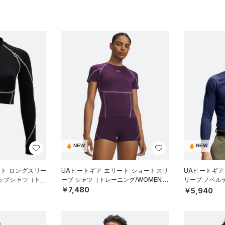
NEW
NEW
ート ロングスリー
UAヒートギア エリート ショートスリ
UAヒートギア
ロップシャツ（トレ
ーブ シャツ（トレーニング/WOMEN）
リーブ ノベル
（ゴルフ/MEN
￥7,480
￥5,940