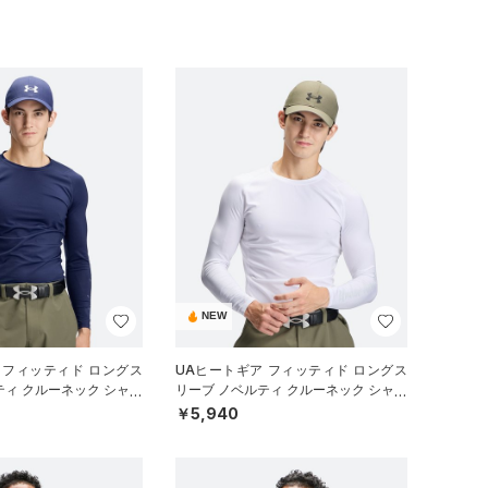
NEW
 フィッティド ロングス
UAヒートギア フィッティド ロングス
ティ クルーネック シャツ
リーブ ノベルティ クルーネック シャツ
）
（ゴルフ/MEN）
￥5,940