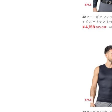
直営限定
（18）
（0）
スポーツマスク
コレクション
5XL
SALE
RUSH(ラッシュ)
（0）
公式サイト限定
（3）
（57）
ソックス
6XL
プロジェクトロック
（0）
ISO-CHILL(アイソチル)
在庫残りわずか
（8）
UAヒートギア フィ
（1）
ネックウォーマー
（16）
ィ クルーネック シ
ステフィン・カリー
（0）
N）
（8）
￥4,158
スリーブ
30%OFF
￥
Tech(テック)
（0）
アジア限定
（0）
（12）
COLDGEAR ARMOUR(コール
タオル
ドギアアーマー)
（0）
（0）
ボール
HEATGEAR ARMOUR(ヒート
（0）
イヤホン＆ヘッドホン
ギアアーマー)
（18）
（3）
ウォーターボトル
STORM(ストーム)
（0）
（9）
その他
COLDGEAR INFRARED(コー
ルドギアインフラレッド)
（1）
AUXETIC(オーゼティック)
（0）
SALE
Charged Cotton(チャージド
コットン)
（0）
UAクール コンプレ