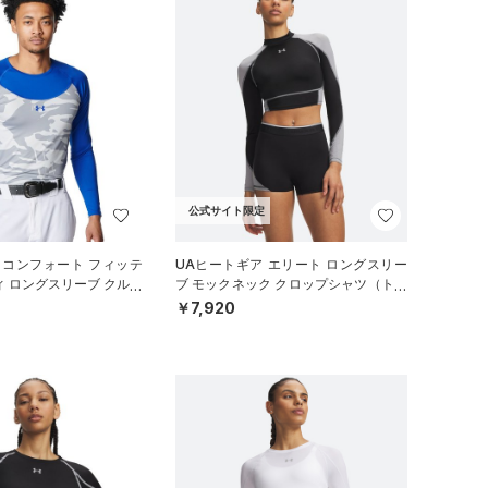
公式サイト限定
 コンフォート フィッテ
UAヒートギア エリート ロングスリー
ィ ロングスリーブ クルー
ブ モックネック クロップシャツ（トレ
（ベースボール/M
ーニング/WOMEN）
￥7,920