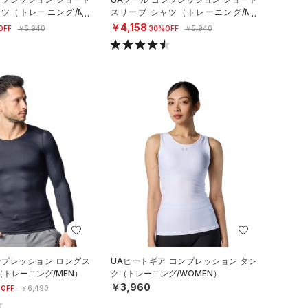
ャツ（トレーニング/ME
スリーブ シャツ（トレーニング/ME
N）
￥4,158
OFF
￥5,940
30%OFF
￥5,940
ンプレッション ロングス
UAヒートギア コンプレッション タン
（トレーニング/MEN）
ク（トレーニング/WOMEN）
￥3,960
OFF
￥6,490