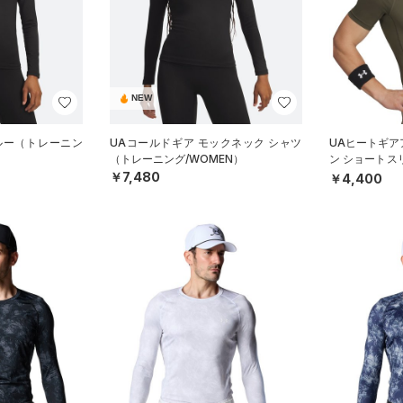
NEW
ルー（トレーニン
UAコールドギア モックネック シャツ
UAヒートギア
（トレーニング/WOMEN）
ン ショートス
ング/MEN）
￥7,480
￥4,400