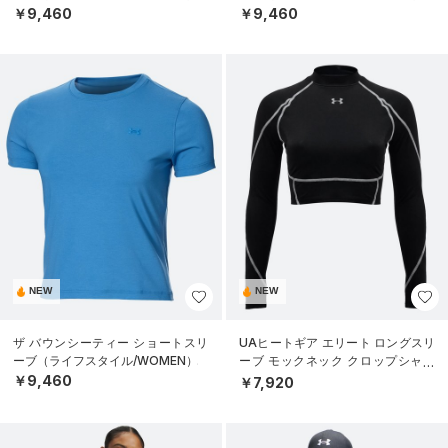
￥9,460
￥9,460
NEW
NEW
ザ バウンシーティー ショートスリ
UAヒートギア エリート ロングスリ
ーブ（ライフスタイル/WOMEN）
ーブ モックネック クロップシャツ
（トレーニング/WOMEN）
￥9,460
￥7,920