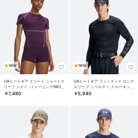
NEW
NEW
UAヒートギア エリート ショートス
UAヒートギア フィッティド ロング
リーブ シャツ（トレーニング/WOM
スリーブ ノベルティ クルーネック
EN）
シャツ（ゴルフ/MEN）
￥7,480
￥5,940