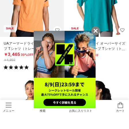
SALE
SALE
UAアーマードライ ショートスリー
UAアーマードライ オーバーサイズ
ブ Tシャツ（トレーニング/MEN）
ド ショートスリーブ Tシャツ（トレ
ーニング/WOMEN）
￥3,465
￥3,465
30%OFF
30%OFF
￥4,950
￥4,950
検索
お気に入りリスト
カート
メニュー