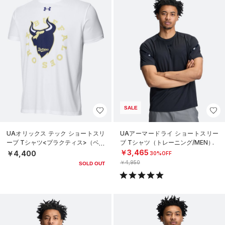
SALE
UAオリックス テック ショートスリ
UAアーマードライ ショートスリー
ーブ Tシャツ<プラクティス>（ベー
ブ Tシャツ（トレーニング/MEN）
スボール/UNISEX）
￥3,465
￥4,400
30%OFF
￥4,950
SOLD OUT