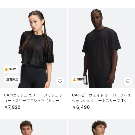
NEW
直営限定
NEW
UAバニッシュ エリート メッシュ シ
UAヘビーウェイト オーバーサイズ
ョートスリーブ Tシャツ（トレーニ
ウォッシュ ショートスリーブ Tシャ
ング/WOMEN）
ツ（ライフスタイル/MEN）
￥7,920
￥6,490