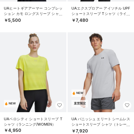
UAヒートギアアーマー コンプレッ
UAエクスプロアー アイソチル UPF
ション カモ ロングスリーブ シャツ
ショートスリーブ Tシャツ（ライフ
（トレーニング/MEN）
スタイル/MEN）
￥5,500
￥7,480
NEW
NEW
直営限定
UAベロシティ ショートスリーブ T
UA バニッシュ エリート シームレス
シャツ（ランニング/WOMEN）
ショートスリーブ シャツ（トレーニ
ング/MEN）
￥4,950
￥7,920