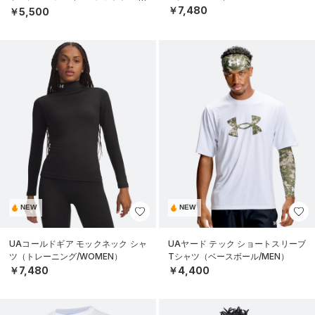
MEN）
￥7,480
￥5,500
NEW
NEW
UAコールドギア モックネック シャ
UAヤード テック ショートスリーブ
ツ（トレーニング/WOMEN）
Tシャツ（ベースボール/MEN）
￥7,480
￥4,400