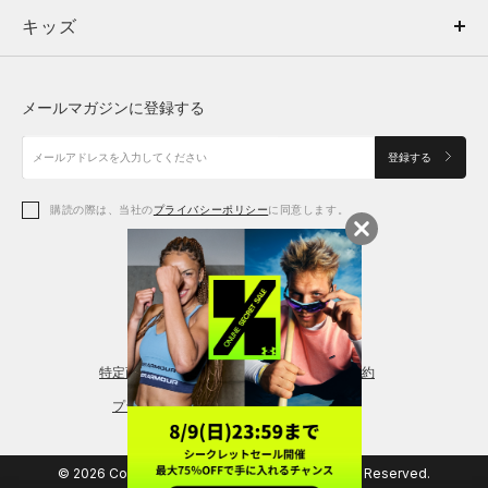
キッズ
トップス
ボトムス
キッズ
トップス
ボトムス
シューズ
シューズ
メールマガジンに登録する
ボトムス
シューズ
アクセサリー
アクセサリー
登録する
シューズ
アクセサリー
購読の際は、当社の
プライバシーポリシー
に同意します。
アクセサリー
スポーツブラ
レギンス＆タイツ
特定商取引法に基づく通販の表記
会員規約
プライバシーポリシー
© 2026 Copyright DOME Corporation. All Rights Reserved.