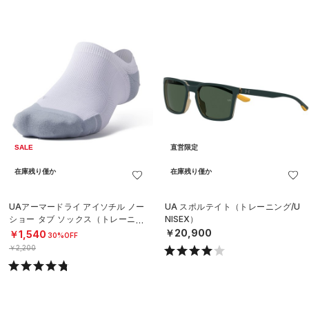
SALE
直営限定
在庫残り僅か
在庫残り僅か
UAアーマードライ アイソチル ノー
UA スポルテイト（トレーニング/U
ショー タブ ソックス（トレーニン
NISEX）
グ/UNISEX）
￥20,900
￥1,540
30%OFF
￥2,200