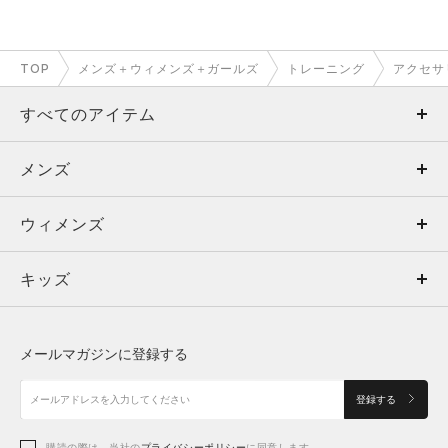
TOP
メンズ＋ウィメンズ＋ガールズ
トレーニング
アクセサ
すべてのアイテム
メンズ
メンズ
ウィメンズ
トップス
ウィメンズ
キッズ
トップス
ボトムス
キッズ
トップス
ボトムス
シューズ
シューズ
メールマガジンに登録する
ボトムス
シューズ
アクセサリー
アクセサリー
登録する
シューズ
アクセサリー
購読の際は、当社の
プライバシーポリシー
に同意します。