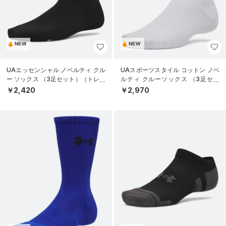
NEW
NEW
UAエッセンシャル ノベルティ クル
UAスポーツスタイル コットン ノベ
ー ソックス （3足セット）（トレー
ルティ クルーソックス （3足セッ
ニング/WOMEN）
ト）（トレーニング/UNISEX）
￥2,420
￥2,970