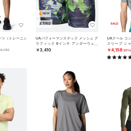
NEW
直営限定
SALE
ョーツ（トレーニン
UAパフォーマンステック メッシュ グ
UAクール コ
ラフィック 6インチ アンダーウェア
スリーブ シ
（トレーニング/MEN）
N）
￥3,410
￥4,158
6,490
30%