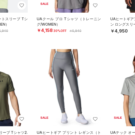
SALE
ートスリーブ Tシ
UAクール プロ Tシャツ（トレーニン
UAヒートギア
EN）
グ/WOMEN）
ン ロングスリ
グ/MEN）
￥4,158
￥4,950
5,940
30%OFF
￥5,940
SALE
SALE
リーブ Tシャツ2.
UAヒートギア プリント レギンス（ト
UAテック オ