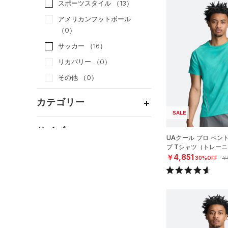
スポーツスタイル
（13）
アメリカンフットボール
（0）
サッカー
（16）
リカバリー
（0）
その他
（0）
カテゴリー
SALE
トップス
サイズ
UAクール プロ ベン
ボトムス
すべてのトップス
ブ Tシャツ（トレーニ
カテゴリーを選択してください。
アクセサリー
￥4,851
カラー
30%OFF
￥
すべてのボトムス
（7）
ベースレイヤー
シューズ
すべてのアクセサリー
（5）
レギンス&タイツ
（30）
Tシャツ
すべてのシューズ
（1）
バックパック
（8）
ショートパンツ
（9）
タンクトップ
ブラック
ホワイト
ブラウン
グリーン
（1）
スポーツシューズ
ショルダー＆トートバッグ
（3）
パンツ(ロングパンツ)
（0）
ポロシャツ
（0）
（0）
スパイク
（0）