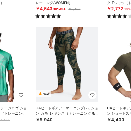
N）
レーニング/WOMEN）
ク Tシャツ（
￥4,543
￥2,772
30%OFF
￥6,490
30%
NEW
ララージロゴ ショ
UAヒートギアアーマー コンプレッショ
UAヒートギア
ツ（トレーニング/
ン カモ レギンス（トレーニング/ME
ン ショートス
N）
ング/MEN）
￥5,940
￥4,400
4,400