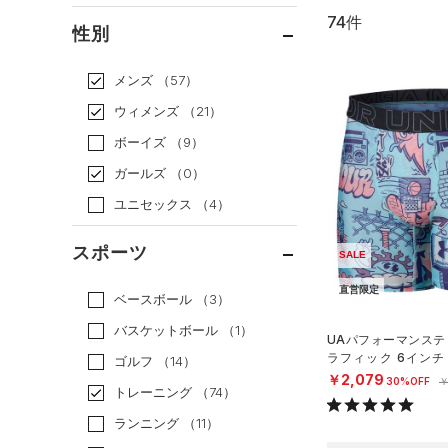
74件
通常価格
（28）
性別
セール
（46）
メンズ
（57）
ウィメンズ
（21）
ボーイズ
（9）
ガールズ
（0）
ユニセックス
（4）
スポーツ
SALE
直営限定
ベースボール
（3）
バスケットボール
（1）
UAパフォーマンステ
ラフィック 6インチ
ゴルフ
（14）
（トレーニング/MEN
￥2,079
30%OFF
￥
トレーニング
（74）
ランニング
（11）