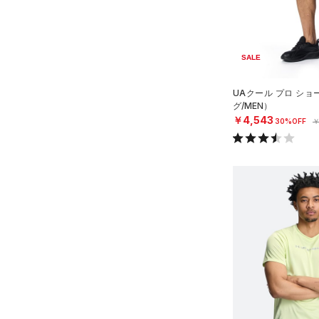
アジア限定
（0）
（0）
Tech(テック)
（1）
ボール
COLDGEAR ARMOUR(コール
（0）
イヤホン＆ヘッドホン
ドギアアーマー)
（0）
SALE
（0）
ウォーターボトル
HEATGEAR ARMOUR(ヒート
（0）
UAクール プロ シ
その他
ギアアーマー)
（1）
グ/MEN）
STORM(ストーム)
（1）
￥4,543
30%OFF
￥
COLDGEAR INFRARED(コー
ルドギアインフラレッド)
（0）
AUXETIC(オーゼティック)
（0）
Charged Cotton(チャージド
コットン)
（2）
Rival Fleece(ライバルフリー
ス)
（0）
Armour Fleece(アーマーフリ