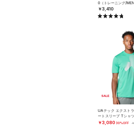
0（トレーニング/ME
￥3,410
SALE
UAテック エクスト
ートスリーブ Tシャ
MEN）
￥3,080
30%OFF
￥