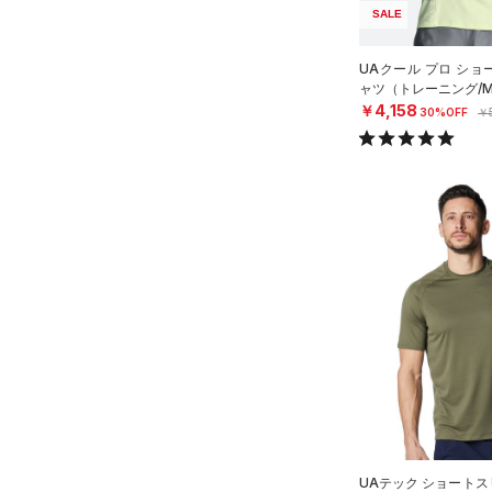
ース)
（0）
SALE
UAクール プロ ショ
ャツ（トレーニング/M
￥4,158
30%OFF
￥
UAテック ショートス