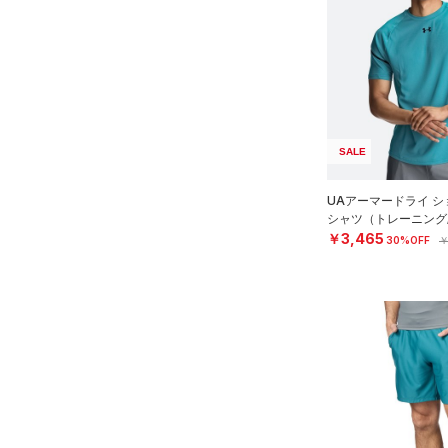
スウェット＆フリース
（2）
ロングTシャツ
ブルー
パープル
レッド
イエロー
（1）
サックパック
スポーツスタイルシューズ
（4）
アンダーウェア
（0）
パーカー&トレーナー
（0）
（0）
ウェストバッグ
（0）
スカート
（0）
ジャケット
オレンジ
その他
（0）
サンダル
（0）
ダッフルバッグ
（0）
スイムウェア
（0）
ジャージ
（1）
キャップ＆ビーニー
価格
（0）
ベスト
（0）
ベルト
SALE
（0）
ダウン・コート
（0）
グローブ・手袋
テクノロジー
UAアーマードライ シ
（1）
スポーツブラ
～
円
円
（1）
シャツ（トレーニング/
アイウェア
FLOW(フロー)
（0）
￥3,465
（0）
30%OFF
￥
セットアップ
在庫
リストバンド＆ヘッドバンド
HOVR(ホバー)
（0）
（0）
（0）
スイムウェア
在庫あり
CHARGED(チャージド)
（0）
限定
（0）
スポーツマスク
MICRO G(マイクロＧ)
（0）
（0）
ソックス
直営限定
（6）
コレクション
TRIBASE(トライベース)
（0）
ネックウォーマー
公式サイト限定
（0）
（0）
プロジェクトロック
（0）
（0）
スリーブ
在庫残りわずか
（1）
RUSH(ラッシュ)
（4）
ステフィン・カリー
（0）
（0）
タオル
ISO-CHILL(アイソチル)
（4）