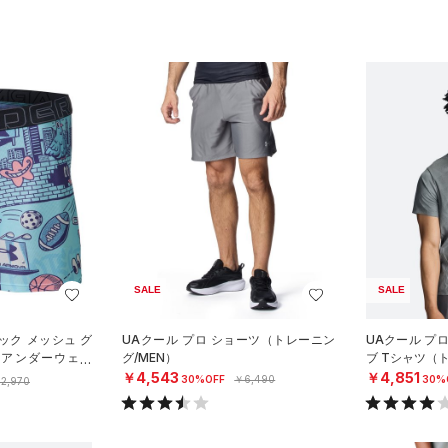
SALE
SALE
ック メッシュ グ
UAクール プロ ショーツ（トレーニン
UAクール プ
 アンダーウェア
グ/MEN）
ブ Tシャツ（
）
￥4,543
￥4,851
30%OFF
￥6,490
30%
2,970