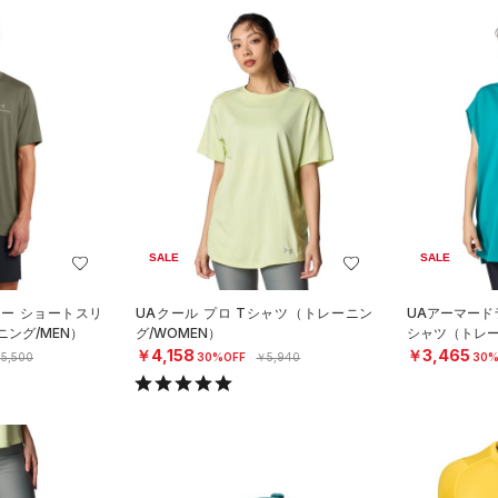
SALE
SALE
ジー ショートスリ
UAクール プロ Tシャツ（トレーニン
UAアーマード
ング/MEN）
グ/WOMEN）
シャツ（トレー
￥4,158
￥3,465
5,500
30%OFF
￥5,940
30%