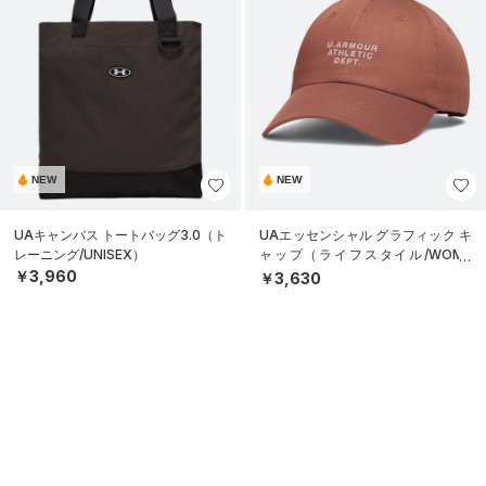
NEW
NEW
UAキャンバス トートバッグ3.0（ト
UAエッセンシャル グラフィック キ
レーニング/UNISEX）
ャップ（ライフスタイル/WOME
N）
￥3,960
￥3,630