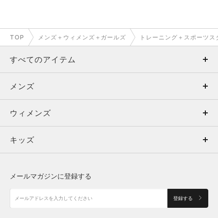
TOP
メンズ＋ウィメンズ＋ガールズ
トレーニング＋スポーツス
すべてのアイテム
メンズ
メンズ
ウィメンズ
トップス
ウィメンズ
キッズ
トップス
ボトムス
キッズ
トップス
ボトムス
シューズ
シューズ
メールマガジンに登録する
ボトムス
シューズ
アクセサリー
アクセサリー
登録する