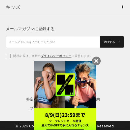
キッズ
トップス
ボトムス
キッズ
トップス
ボトムス
シューズ
シューズ
メールマガジンに登録する
ボトムス
シューズ
アクセサリー
アクセサリー
登録する
シューズ
アクセサリー
購読の際は、当社の
プライバシーポリシー
に同意します。
アクセサリー
スポーツブラ
レギンス＆タイツ
特定商取引法に基づく通販の表記
会員規約
プライバシーポリシー
© 2026 Copyright DOME Corporation. All Rights Reserved.