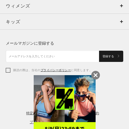
ウィメンズ
トップス
ウィメンズ
キッズ
トップス
ボトムス
キッズ
トップス
ボトムス
シューズ
シューズ
メールマガジンに登録する
ボトムス
シューズ
アクセサリー
アクセサリー
登録する
シューズ
アクセサリー
購読の際は、当社の
プライバシーポリシー
に同意します。
アクセサリー
スポーツブラ
レギンス＆タイツ
特定商取引法に基づく通販の表記
会員規約
プライバシーポリシー