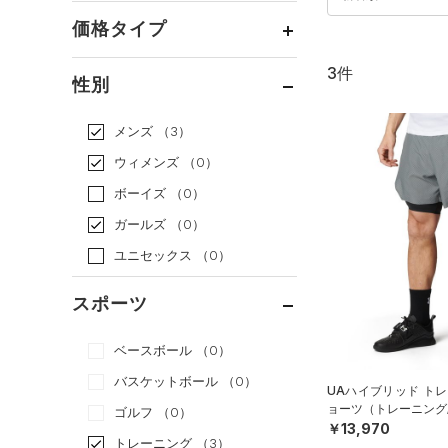
価格タイプ
3件
通常価格
（2）
性別
セール
（1）
メンズ
（3）
ウィメンズ
（0）
ボーイズ
（0）
ガールズ
（0）
ユニセックス
（0）
スポーツ
ベースボール
（0）
バスケットボール
（0）
UAハイブリッド トレ
ョーツ（トレーニング/
ゴルフ
（0）
￥13,970
トレーニング
（3）