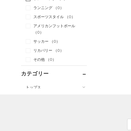
ランニング
（0）
スポーツスタイル
（0）
アメリカンフットボール
（0）
サッカー
（0）
リカバリー
（0）
その他
（0）
カテゴリー
トップス
ボトムス
すべてのトップス
すべてのボトムス
（0）
ベースレイヤー
（0）
レギンス&タイツ
（6）
Tシャツ
（3）
ショートパンツ
（3）
タンクトップ