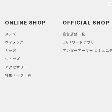
（0）
パンツ(ロングパンツ)
（0）
ポロシャツ
（0）
スウェット＆フリース
（0）
ロングTシャツ
（0）
アンダーウェア
ONLINE SHOP
OFFICIAL SHOP
（0）
パーカー&トレーナー
（0）
スカート
（0）
ジャケット
メンズ
直営店舗一覧
（0）
スイムウェア
（0）
ジャージ
ウィメンズ
UAリワードアプリ
（0）
ベスト
アクセサリー
キッズ
アンダーアーマー コミュニ
シューズ
（0）
ダウン・コート
すべてのアクセサリー
シューズ
（0）
スポーツブラ
すべてのシューズ
（0）
バックパック
アクセサリー
サイズ
（0）
（0）
セットアップ
スポーツシューズ
ショルダー＆トートバッグ
特集ページ一覧
（0）
YXS(120cm)
カラー
（0）
（0）
スイムウェア
スパイク
YS(130cm)
（0）
サックパック
スポーツスタイルシューズ
YM(140cm)
（0）
価格
（0）
ウェストバッグ
ブラック
ホワイト
ブラウン
グリーン
YL(150cm)
（0）
サンダル
（0）
ダッフルバッグ
テクノロジー
YXL(160cm)