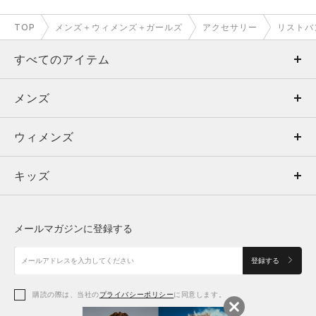
TOP
メンズ＋ウィメンズ＋ガールズ
アクセサリー
リストバ
すべてのアイテム
メンズ
メンズ
ウィメンズ
トップス
ウィメンズ
キッズ
トップス
ボトムス
キッズ
トップス
ボトムス
シューズ
シューズ
メールマガジンに登録する
ボトムス
シューズ
アクセサリー
アクセサリー
登録する
シューズ
アクセサリー
購読の際は、当社の
プライバシーポリシー
に同意します。