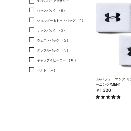
すべてのアクセサリー
（12）
スポーツスタイル
（0）
レギンス&タイツ
（101）
Tシャツ
（8）
アメリカンフットボール
バックパック
（36）
ショートパンツ
（20）
タンクトップ
（0）
（1）
ショルダー＆トートバッグ
（17）
パンツ(ロングパンツ)
（26）
ポロシャツ
サッカー
（0）
（3）
サックパック
（1）
スウェット＆フリース
（11）
ロングTシャツ
リカバリー
（0）
（2）
ウェストバッグ
（10）
アンダーウェア
（4）
パーカー&トレーナー
その他
（0）
（3）
ダッフルバッグ
（0）
スカート
（13）
ジャケット
（16）
キャップ＆ビーニー
（1）
スイムウェア
（11）
ジャージ
（4）
ベルト
（1）
ベスト
UAパフォーマンス 
（20）
グローブ・手袋
（0）
ダウン・コート
ーニング/MEN）
（3）
￥1,320
アイウェア
（7）
スポーツブラ
リストバンド＆ヘッドバンド
（0）
セットアップ
（3）
（0）
スイムウェア
（0）
スポーツマスク
（26）
ソックス