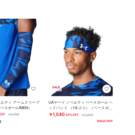
SALE
ベルティ アームスリーブ
UAヤード ノベルティ ベースボール ヘ
ースボール/MEN）
ッドバンド （1本入り）（ベースボー
ル/MEN）
￥1,540
OFF
￥2,750
30%OFF
￥2,200
SOLD OUT