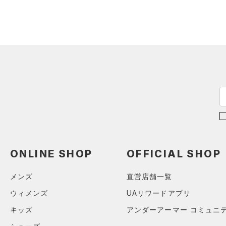
（1）
ネックウォーマー
（3）
スリーブ
（4）
タオル
（0）
ボール
（0）
イヤホン＆ヘッドホン
（1）
ウォーターボトル
（4）
その他
シューズ
すべてのシューズ
ONLINE SHOP
OFFICIAL SHOP
サイズ
（33）
スポーツシューズ
メンズ
直営店舗一覧
S
カラー
（9）
スパイク
ウィメンズ
UAリワードアプリ
M
スポーツスタイルシューズ
L
（11）
キッズ
アンダーアーマー コミュニ
ブラック
ホワイト
ブラウン
グリーン
XL