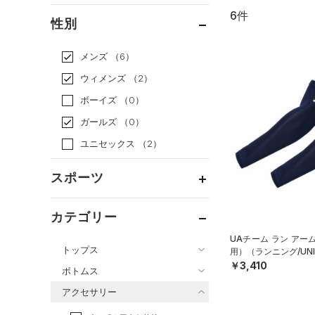
6件
通常価格
（4）
性別
セール
（2）
メンズ
（6）
ウィメンズ
（2）
ボーイズ
（0）
ガールズ
（0）
ユニセックス
（2）
スポーツ
ベースボール
（2）
カテゴリー
バスケットボール
（0）
UAチーム ラン アー
トップス
用）（ランニング/UNI
ゴルフ
（0）
￥3,410
ボトムス
トレーニング
すべてのトップス
（3）
アクセサリー
すべてのボトムス
ランニング
（1）
（72）
ベースレイヤー