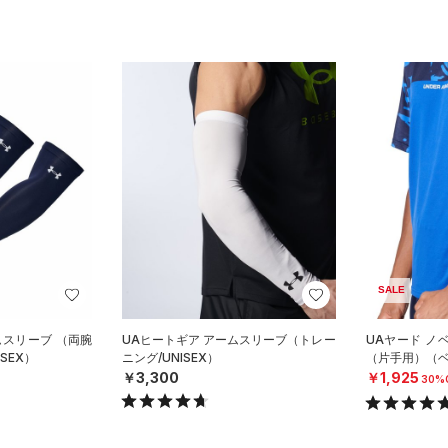
SALE
ムスリーブ （両腕
UAヒートギア アームスリーブ（トレー
UAヤード ノ
SEX）
ニング/UNISEX）
（片手用）（ベ
￥3,300
￥1,925
30%