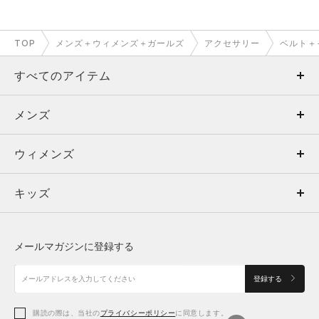
TOP
メンズ＋ウィメンズ＋ガールズ
アクセサリー
ベルト＋
すべてのアイテム
メンズ
メンズ
ウィメンズ
トップス
ウィメンズ
キッズ
トップス
ボトムス
キッズ
トップス
ボトムス
シューズ
シューズ
メールマガジンに登録する
ボトムス
シューズ
アクセサリー
アクセサリー
登録する
シューズ
アクセサリー
購読の際は、当社の
プライバシーポリシー
に同意します。