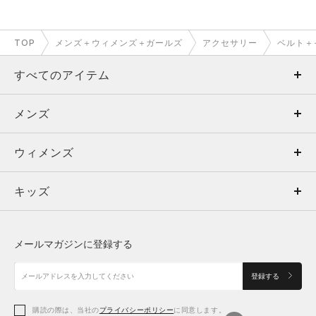
TOP
メンズ＋ウィメンズ＋ガールズ
アクセサリー
ベルト＋
すべてのアイテム
メンズ
メンズ
ウィメンズ
トップス
ウィメンズ
キッズ
トップス
ボトムス
キッズ
トップス
ボトムス
シューズ
シューズ
メールマガジンに登録する
ボトムス
シューズ
アクセサリー
アクセサリー
登録する
シューズ
アクセサリー
購読の際は、当社の
プライバシーポリシー
に同意します。