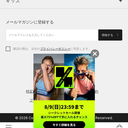
キッズ
トップス
ボトムス
キッズ
トップス
ボトムス
シューズ
シューズ
メールマガジンに登録する
ボトムス
シューズ
アクセサリー
アクセサリー
登録する
シューズ
アクセサリー
購読の際は、当社の
プライバシーポリシー
に同意します。
アクセサリー
スポーツブラ
レギンス＆タイツ
特定商取引法に基づく通販の表記
会員規約
プライバシーポリシー
© 2026 Copyright DOME Corporation. All Rights Reserved.