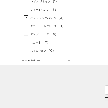
（1）
スポーツスタイル
（2）
レギンス&タイツ
（5）
Tシャツ
アメリカンフットボール
（6）
ショートパンツ
（3）
タンクトップ
（0）
（3）
パンツ(ロングパンツ)
（0）
ポロシャツ
サッカー
（0）
（1）
スウェット＆フリース
（0）
ロングTシャツ
リカバリー
（0）
（0）
アンダーウェア
（0）
パーカー&トレーナー
その他
（0）
（0）
スカート
（2）
ジャケット
（0）
スイムウェア
（1）
ジャージ
（0）
ベスト
アクセサリー
シューズ
（0）
ダウン・コート
すべてのアクセサリー
（2）
スポーツブラ
すべてのシューズ
（0）
バックパック
サイズ
（0）
（5）
セットアップ
スポーツシューズ
（1）
ショルダー＆トートバッグ
YXS(120cm)
カラー
（0）
（0）
スイムウェア
スパイク
（0）
サックパック
YS(130cm)
スポーツスタイルシューズ
（0）
ウェストバッグ
YM(140cm)
（3）