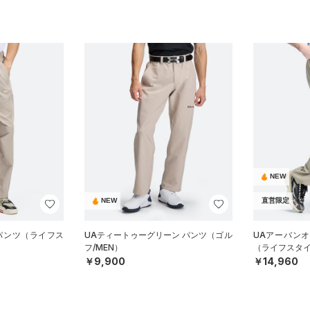
NEW
NEW
直営限定
 パンツ（ライフス
UAティートゥーグリーン パンツ（ゴル
UAアーバン
フ/MEN）
（ライフスタイ
￥9,900
￥14,960