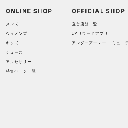
（0）
ダッフルバッグ
ブラック
ホワイト
ブラウン
グリーン
YL(150cm)
（1）
サンダル
ONLINE SHOP
OFFICIAL SHOP
（1）
キャップ＆ビーニー
YXL(160cm)
（0）
XS
ベルト
ブルー
パープル
レッド
イエロー
メンズ
直営店舗一覧
S
（0）
グローブ・手袋
ウィメンズ
UAリワードアプリ
M
（0）
アイウェア
オレンジ
その他
キッズ
アンダーアーマー コミュニ
L
リストバンド＆ヘッドバンド
シューズ
（0）
XL
価格
アクセサリー
2XL
（0）
スポーツマスク
特集ページ一覧
3XL
テクノロジー
（1）
ソックス
～
円
円
4XL
（0）
ネックウォーマー
FLOW(フロー)
（0）
在庫
5XL
（0）
スリーブ
HOVR(ホバー)
（0）
6XL
在庫あり
（0）
タオル
CHARGED(チャージド)
（0）
0
（0）
MICRO G(マイクロＧ)
ボール
（0）
2
限定
TRIBASE(トライベース)
（0）
イヤホン＆ヘッドホン
4