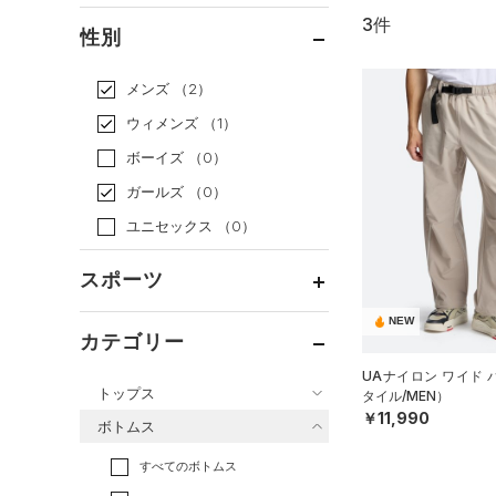
3件
通常価格
（3）
性別
セール
（0）
メンズ
（2）
ウィメンズ
（1）
ボーイズ
（0）
ガールズ
（0）
ユニセックス
（0）
スポーツ
NEW
ベースボール
（0）
カテゴリー
バスケットボール
（0）
UAナイロン ワイド
トップス
タイル/MEN）
ゴルフ
（1）
￥11,990
ボトムス
トレーニング
すべてのトップス
（0）
すべてのボトムス
ランニング
（0）
（0）
ベースレイヤー