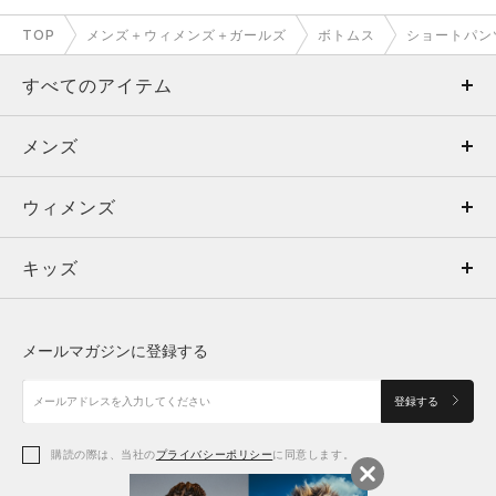
TOP
メンズ＋ウィメンズ＋ガールズ
ボトムス
ショートパン
すべてのアイテム
メンズ
メンズ
ウィメンズ
トップス
ウィメンズ
キッズ
トップス
ボトムス
キッズ
トップス
ボトムス
シューズ
シューズ
メールマガジンに登録する
ボトムス
シューズ
アクセサリー
アクセサリー
登録する
シューズ
アクセサリー
購読の際は、当社の
プライバシーポリシー
に同意します。