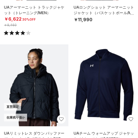
UAアーマーニット トラックジャケ
UAロングショット アーマーニット
ット（トレーニング/MEN）
ジャケット（バスケットボール/ME
N）
￥6,622
￥11,990
30%OFF
￥9,460
直営限定
在庫残り僅か
UAリミットレス ダウン パッファー
UAチーム ウォームアップ ジャケッ