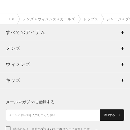
TOP
メンズ＋ウィメンズ＋ガールズ
トップス
ジャージ＋ダ
すべてのアイテム
メンズ
メンズ
ウィメンズ
トップス
ウィメンズ
キッズ
トップス
ボトムス
キッズ
トップス
ボトムス
シューズ
シューズ
メールマガジンに登録する
ボトムス
シューズ
アクセサリー
アクセサリー
登録する
シューズ
アクセサリー
購読の際は、当社の
プライバシーポリシー
に同意します。