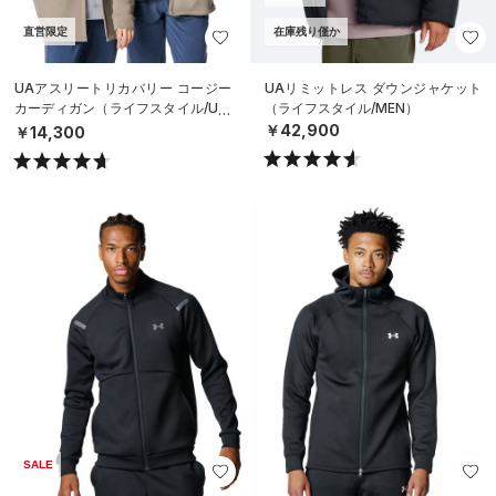
直営限定
在庫残り僅か
UAアスリートリカバリー コージー
UAリミットレス ダウンジャケット
カーディガン（ライフスタイル/UNI
（ライフスタイル/MEN）
SEX）
￥42,900
￥14,300
SALE