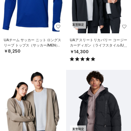
直営限定
UAチーム サッカー ニット ロングス
UAアスリートリカバリー コージー
リーブ トップス（サッカー/MEN）
カーディガン（ライフスタイル/UNI
SEX）
￥8,250
￥14,300
直営限定