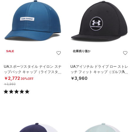
SALE
在庫残り僅か
UAスポーツスタイル ナイロン スナ
UAアイソチル ドライブ ロー ストレ
ップバック キャップ（ライフスタイ
ッチ フィット キャップ（ゴルフ/ME
ル/MEN）
N）
￥2,772
￥3,960
30%OFF
￥3,960