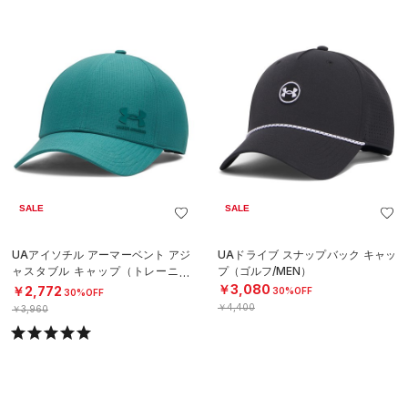
SALE
SALE
UAアイソチル アーマーベント アジ
UAドライブ スナップバック キャッ
ャスタブル キャップ（トレーニン
プ（ゴルフ/MEN）
グ/MEN）
￥3,080
￥2,772
30%OFF
30%OFF
￥4,400
￥3,960