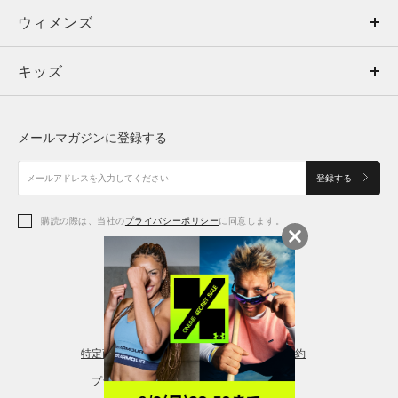
ウィメンズ
トップス
ウィメンズ
キッズ
トップス
ボトムス
キッズ
トップス
ボトムス
シューズ
シューズ
メールマガジンに登録する
ボトムス
シューズ
アクセサリー
アクセサリー
登録する
シューズ
アクセサリー
購読の際は、当社の
プライバシーポリシー
に同意します。
アクセサリー
スポーツブラ
レギンス＆タイツ
特定商取引法に基づく通販の表記
会員規約
プライバシーポリシー