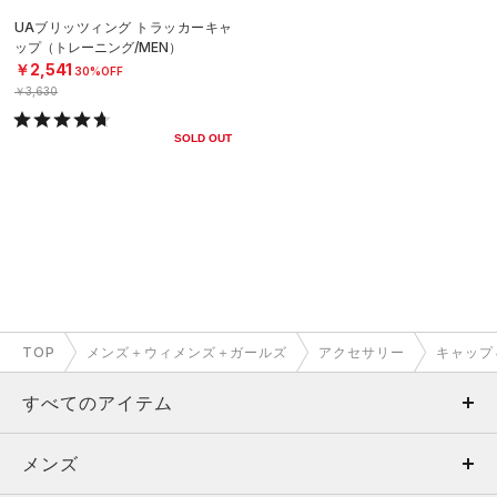
UAブリッツィング トラッカーキャ
ップ（トレーニング/MEN）
￥2,541
30%OFF
￥3,630
SOLD OUT
TOP
メンズ＋ウィメンズ＋ガールズ
アクセサリー
キャップ
すべてのアイテム
メンズ
メンズ