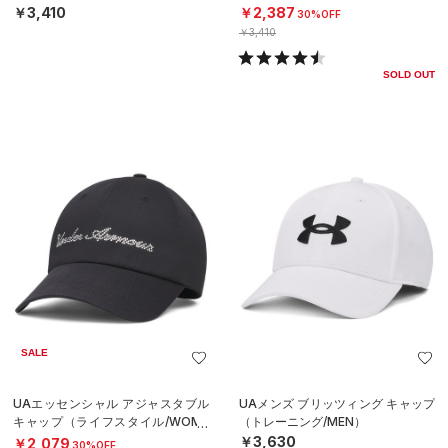
X）
X）
￥3,410
￥2,387
30%OFF
￥3,410
SOLD OUT
SALE
UAエッセンシャル アジャスタブル
UAメンズ ブリッツィング キャップ
キャップ（ライフスタイル/WOME
（トレーニング/MEN）
N）
￥3,630
￥2,079
30%OFF