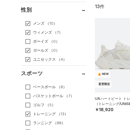
13件
通常価格
（12）
性別
セール
（1）
メンズ
（10）
ウィメンズ
（7）
ボーイズ
（0）
ガールズ
（0）
ユニセックス
（4）
スポーツ
NEW
直営限定
ベースボール
（8）
バスケットボール
（7）
UAハートビート ト
（トレーニング/UNIS
ゴルフ
（5）
￥18,920
トレーニング
（13）
ランニング
（88）