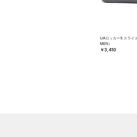
21.0
直営限定
（4）
コレクション
（0）
TRIBASE(トライベース)
（2）
ボール
21.5
公式サイト限定
（0）
RUSH(ラッシュ)
（0）
（0）
イヤホン＆ヘッドホン
22.0
プロジェクトロック
（0）
在庫残りわずか
（0）
ISO-CHILL(アイソチル)
（0）
（5）
22.5
ウォーターボトル
ステフィン・カリー
（0）
Tech(テック)
（0）
UAロッカー5 スライ
23.0
（0）
その他
アジア限定
（0）
MEN）
COLDGEAR ARMOUR(コール
23.5
￥3,410
ドギアアーマー)
（0）
24.0
HEATGEAR ARMOUR(ヒート
24.5
ギアアーマー)
（0）
25.0
STORM(ストーム)
（0）
25.5
COLDGEAR INFRARED(コー
26.0
ルドギアインフラレッド)
（0）
26.5
AUXETIC(オーゼティック)
27.0
（0）
27.5
Charged Cotton(チャージド
28.0
コットン)
（0）