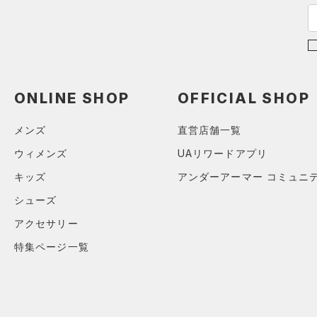
28.5
Rival Fleece(ライバルフリー
29.0
ス)
（0）
29.5
Armour Fleece(アーマーフリ
ース)
（0）
30.0
30.5
ONLINE SHOP
OFFICIAL SHOP
31.0
メンズ
直営店舗一覧
31.5
ウィメンズ
UAリワードアプリ
32.0
33.0
キッズ
アンダーアーマー コミュニ
34.0
シューズ
35.0
アクセサリー
特集ページ一覧