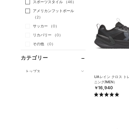
スポーツスタイル
（46）
アメリカンフットボール
（2）
サッカー
（0）
リカバリー
（0）
その他
（0）
カテゴリー
トップス
UAレイン クロス 
ボトムス
すべてのトップス
ニング/MEN）
￥16,940
アクセサリー
すべてのボトムス
（77）
ベースレイヤー
シューズ
すべてのアクセサリー
（47）
レギンス&タイツ
（157）
Tシャツ
すべてのシューズ
（26）
バックパック
（72）
ショートパンツ
（41）
タンクトップ
（9）
スポーツシューズ
ショルダー＆トートバッグ
（39）
パンツ(ロングパンツ)
（10）
ポロシャツ
（3）
（0）
スパイク
（5）