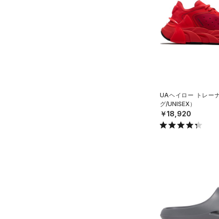
スウェット＆フリース
（20）
ロングTシャツ
（8）
サックパック
スポーツスタイルシューズ
（36）
アンダーウェア
（10）
パーカー&トレーナー
（0）
（6）
ウェストバッグ
（0）
スカート
（25）
ジャケット
（4）
サンダル
（15）
ダッフルバッグ
（5）
スイムウェア
（13）
ジャージ
（12）
キャップ＆ビーニー
サイズ
（1）
ベスト
（0）
ベルト
（1）
ダウン・コート
16.5
（4）
グローブ・手袋
カラー
UAヘイロー トレー
（23）
スポーツブラ
グ/UNISEX）
17.0
（10）
アイウェア
￥18,920
（0）
セットアップ
17.5
価格
リストバンド＆ヘッドバンド
ブラック
ホワイト
ブラウン
グリーン
（7）
18.0
（0）
スイムウェア
テクノロジー
18.5
（0）
スポーツマスク
～
円
円
19.0
ブルー
パープル
レッド
イエロー
（33）
ソックス
FLOW(フロー)
（0）
在庫
19.5
（0）
ネックウォーマー
HOVR(ホバー)
（5）
20.0
オレンジ
その他
（2）
在庫あり
スリーブ
CHARGED(チャージド)
（0）
限定
20.5
（6）
タオル
MICRO G(マイクロＧ)
（0）