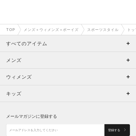
TOP
メンズ＋ウィメンズ＋ボーイズ
スポーツスタイル
トッ
すべてのアイテム
メンズ
メンズ
ウィメンズ
トップス
ウィメンズ
キッズ
トップス
ボトムス
キッズ
トップス
ボトムス
シューズ
シューズ
メールマガジンに登録する
ボトムス
シューズ
アクセサリー
アクセサリー
登録する