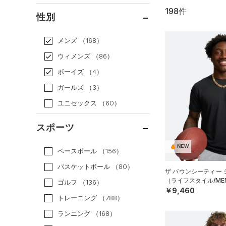
198件
通常価格
（126）
性別
セール
（72）
メンズ
（168）
ウィメンズ
（86）
ボーイズ
（4）
ガールズ
（3）
ユニセックス
（60）
スポーツ
NEW
ベースボール
（156）
バスケットボール
（80）
ザ バウンシーティー
（ライフスタイル/ME
ゴルフ
（136）
￥9,460
トレーニング
（788）
ランニング
（168）