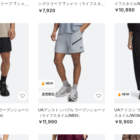
リーブ Tシャツ
ングスリーブ Tシャツ（ライフスタイ
イフスタイル/
N）
ル/MEN）
￥10,890
￥7,920
NEW
直営限定
NEW
 ウーブンショーツ
UAアンストッパブル ウーブンショーツ
UAアイコン 
N）
（ライフスタイル/MEN）
スタイル/WOM
￥11,990
￥9,900