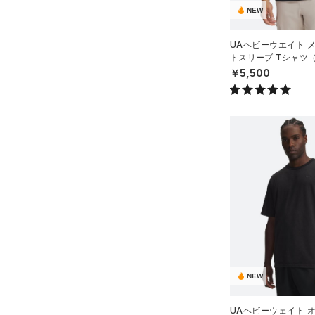
ルドギアインフラレッド)
NEW
（1）
（0）
ボール
AUXETIC(オーゼティック)
（0）
イヤホン＆ヘッドホン
UAヘビーウエイト 
（0）
トスリーブ Tシャツ
（0）
ウォーターボトル
MEN）
￥5,500
Charged Cotton(チャージド
（0）
その他
コットン)
（0）
Rival Fleece(ライバルフリー
ス)
（0）
Armour Fleece(アーマーフリ
ース)
（0）
NEW
UAヘビーウェイト 