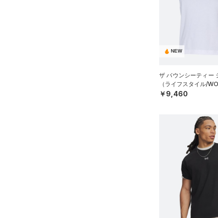
スウェット＆フリース
（3）
ロングTシャツ
ブルー
パープル
レッド
イエロー
（0）
サックパック
FLOW(フロー)
（0）
スポーツスタイルシューズ
在庫
（4）
アンダーウェア
（1）
パーカー&トレーナー
（30）
（4）
ウェストバッグ
HOVR(ホバー)
（12）
（0）
スカート
（11）
ジャケット
オレンジ
その他
（14）
在庫あり
サンダル
（1）
ダッフルバッグ
CHARGED(チャージド)
（3）
限定
（0）
スイムウェア
（0）
ジャージ
NEW
MICRO G(マイクロＧ)
（19）
（0）
キャップ＆ビーニー
直営限定
（33）
（0）
ベスト
コレクション
TRIBASE(トライベース)
（0）
ベルト
ザ バウンシーティー
公式サイト限定
（4）
（0）
（ライフスタイル/WO
（2）
ダウン・コート
（0）
グローブ・手袋
プロジェクトロック
（0）
￥9,460
在庫残りわずか
（1）
RUSH(ラッシュ)
（0）
（0）
スポーツブラ
（2）
アイウェア
ステフィン・カリー
（0）
ISO-CHILL(アイソチル)
（1）
（0）
セットアップ
リストバンド＆ヘッドバンド
アジア限定
（5）
Tech(テック)
（0）
（0）
（1）
スイムウェア
COLDGEAR ARMOUR(コール
（0）
スポーツマスク
ドギアアーマー)
（0）
（6）
ソックス
HEATGEAR ARMOUR(ヒート
ギアアーマー)
（0）
（0）
ネックウォーマー
STORM(ストーム)
（21）
（0）
スリーブ
COLDGEAR INFRARED(コー
（0）
タオル