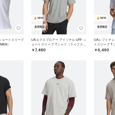
NEW
NEW
直営限定
直営限定
 ショートスリーブ
UAエクスプロアー アイソチル UPF シ
UAレフトチェ
MEN）
ョートスリーブ Tシャツ（ライフスタ
トスリーブ T
イル/MEN）
MEN）
￥7,480
￥6,490