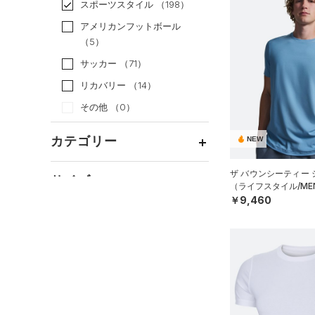
スポーツスタイル
（198）
アメリカンフットボール
（5）
サッカー
（71）
リカバリー
（14）
その他
（0）
カテゴリー
NEW
トップス
ザ バウンシーティー
サイズ
（ライフスタイル/ME
ボトムス
すべてのトップス
￥9,460
カテゴリーを選択してください。
アクセサリー
カラー
すべてのボトムス
（0）
ベースレイヤー
シューズ
すべてのアクセサリー
（0）
レギンス&タイツ
（41）
Tシャツ
価格
すべてのシューズ
（9）
バックパック
（18）
ショートパンツ
（3）
タンクトップ
ブラック
ホワイト
ブラウン
グリーン
（2）
スポーツシューズ
ショルダー＆トートバッグ
（19）
パンツ(ロングパンツ)
（0）
ポロシャツ
テクノロジー
（3）
（0）
スパイク
～
円
円
（5）