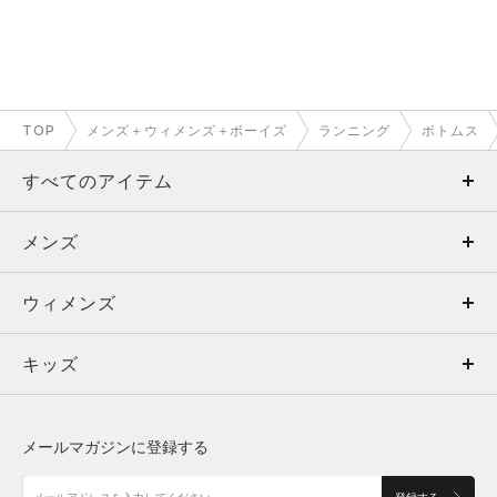
TOP
メンズ＋ウィメンズ＋ボーイズ
ランニング
ボトムス
すべてのアイテム
メンズ
メンズ
ウィメンズ
トップス
ウィメンズ
キッズ
トップス
ボトムス
キッズ
トップス
ボトムス
シューズ
シューズ
メールマガジンに登録する
ボトムス
シューズ
アクセサリー
アクセサリー