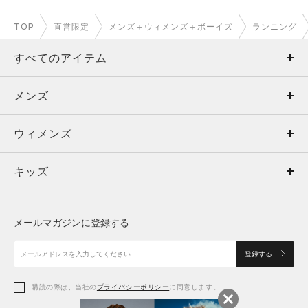
TOP
直営限定
メンズ＋ウィメンズ＋ボーイズ
ランニング
すべてのアイテム
メンズ
メンズ
ウィメンズ
トップス
ウィメンズ
キッズ
トップス
ボトムス
キッズ
トップス
ボトムス
シューズ
シューズ
メールマガジンに登録する
ボトムス
シューズ
アクセサリー
アクセサリー
登録する
シューズ
アクセサリー
購読の際は、当社の
プライバシーポリシー
に同意します。