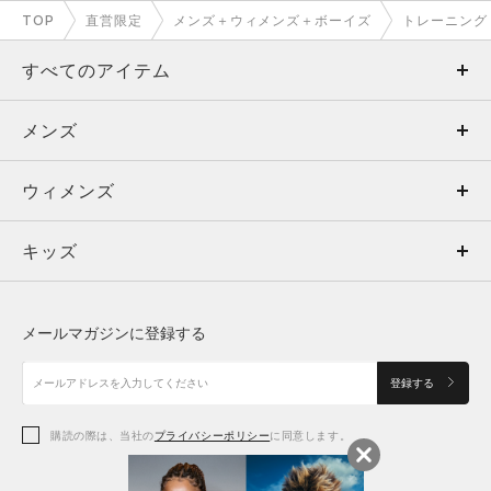
TOP
直営限定
メンズ＋ウィメンズ＋ボーイズ
トレーニング
すべてのアイテム
メンズ
メンズ
ウィメンズ
トップス
ウィメンズ
キッズ
トップス
ボトムス
キッズ
トップス
ボトムス
シューズ
シューズ
メールマガジンに登録する
ボトムス
シューズ
アクセサリー
アクセサリー
登録する
シューズ
アクセサリー
購読の際は、当社の
プライバシーポリシー
に同意します。