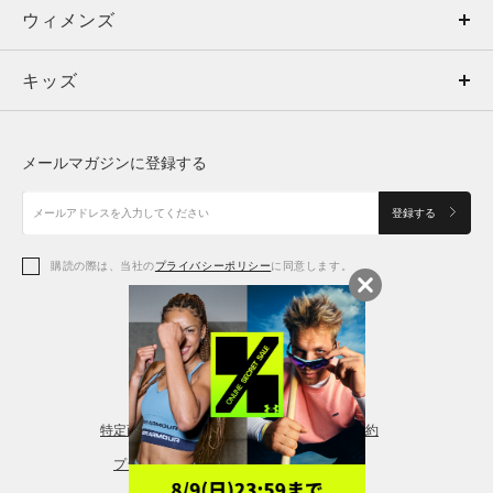
ウィメンズ
トップス
ウィメンズ
キッズ
トップス
ボトムス
キッズ
トップス
ボトムス
シューズ
シューズ
メールマガジンに登録する
ボトムス
シューズ
アクセサリー
アクセサリー
登録する
シューズ
アクセサリー
購読の際は、当社の
プライバシーポリシー
に同意します。
アクセサリー
スポーツブラ
レギンス＆タイツ
特定商取引法に基づく通販の表記
会員規約
プライバシーポリシー