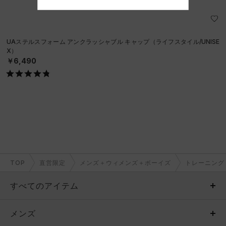
UAステルスフォーム アンクラッシャブル キャップ（ライフスタイル/UNISE
X）
￥6,490
TOP
直営限定
メンズ＋ウィメンズ＋ボーイズ
トレーニング
すべてのアイテム
メンズ
メンズ