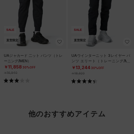
SALE
SALE
直営限定
直営限定
UAジャカード 二ット パンツ（トレ
UAウインターニット 3レイヤー パ
ーニング/MEN）
ンツ エリート（トレーニング/ME
N）
￥11,858
￥13,244
30%OFF
30%OFF
￥16,940
￥18,920
他のおすすめアイテム