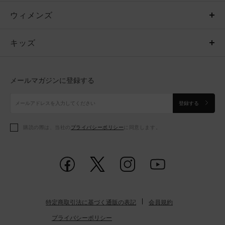
ウィメンズ
トップス
ウィメンズ
キッズ
トップス
ボトムス
キッズ
トップス
ボトムス
シューズ
シューズ
メールマガジンに登録する
ボトムス
シューズ
アクセサリー
アクセサリー
登録する
シューズ
アクセサリー
購読の際は、当社の
プライバシーポリシー
に同意します。
アクセサリー
スポーツブラ
レギンス＆タイツ
特定商取引法に基づく通販の表記
会員規約
プライバシーポリシー