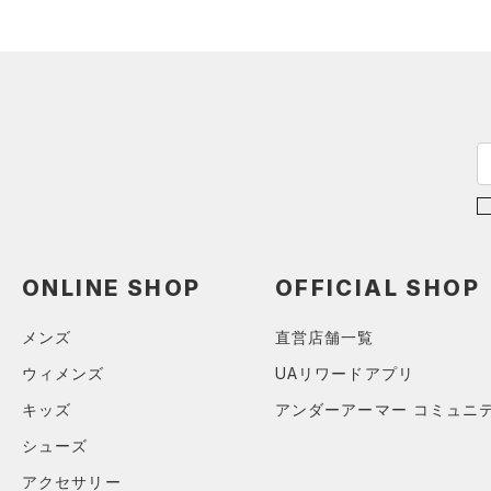
スウェット＆フリース
（0）
ロングTシャツ
ブルー
パープル
レッド
イエロー
（0）
サックパック
FLOW(フロー)
（0）
スポーツスタイルシューズ
在庫
（0）
アンダーウェア
（0）
パーカー&トレーナー
（0）
（0）
ウェストバッグ
HOVR(ホバー)
（0）
（0）
スカート
（0）
ジャケット
オレンジ
その他
（0）
在庫あり
サンダル
（0）
ダッフルバッグ
CHARGED(チャージド)
（0）
限定
（0）
スイムウェア
（0）
ジャージ
MICRO G(マイクロＧ)
（0）
（0）
キャップ＆ビーニー
直営限定
（67）
（0）
ベスト
TRIBASE(トライベース)
（0）
ベルト
公式サイト限定
（5）
（0）
（0）
ダウン・コート
（0）
グローブ・手袋
在庫残りわずか
（19）
RUSH(ラッシュ)
（0）
（0）
スポーツブラ
（0）
アイウェア
ISO-CHILL(アイソチル)
（0）
（0）
コレクション
セットアップ
リストバンド＆ヘッドバンド
ONLINE SHOP
OFFICIAL SHOP
Tech(テック)
（0）
（0）
（0）
スイムウェア
プロジェクトロック
（0）
COLDGEAR ARMOUR(コール
（0）
スポーツマスク
メンズ
直営店舗一覧
ドギアアーマー)
（0）
ステフィン・カリー
（0）
（0）
ウィメンズ
UAリワードアプリ
ソックス
HEATGEAR ARMOUR(ヒート
アジア限定
（0）
ギアアーマー)
（0）
（0）
キッズ
アンダーアーマー コミュニ
ネックウォーマー
STORM(ストーム)
（0）
シューズ
（0）
スリーブ
COLDGEAR INFRARED(コー
アクセサリー
（0）
タオル