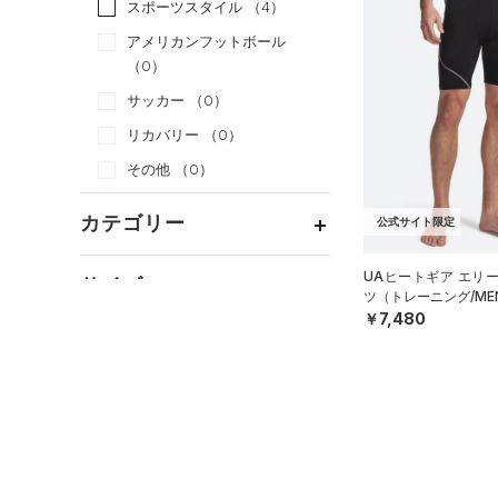
スポーツスタイル
（4）
アメリカンフットボール
（0）
サッカー
（0）
リカバリー
（0）
その他
（0）
カテゴリー
公式サイト限定
トップス
UAヒートギア エリ
サイズ
ツ（トレーニング/ME
ボトムス
すべてのトップス
￥7,480
カテゴリーを選択してください。
アクセサリー
カラー
すべてのボトムス
（3）
ベースレイヤー
シューズ
すべてのアクセサリー
（2）
レギンス&タイツ
（0）
Tシャツ
価格
すべてのシューズ
（0）
バックパック
（0）
ショートパンツ
（0）
タンクトップ
ブラック
ホワイト
ブラウン
グリーン
（0）
スポーツシューズ
ショルダー＆トートバッグ
（0）
パンツ(ロングパンツ)
（0）
ポロシャツ
テクノロジー
（0）
（0）
スパイク
～
円
円
（0）