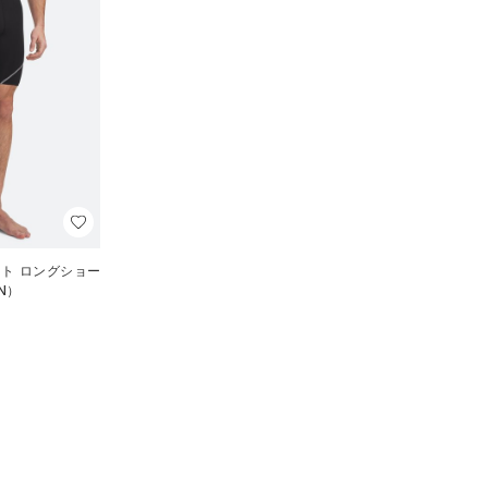
ート ロングショー
N）