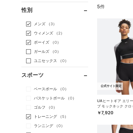
5件
通常価格
（5）
性別
セール
（0）
メンズ
（3）
ウィメンズ
（2）
ボーイズ
（0）
ガールズ
（0）
ユニセックス
（0）
スポーツ
公式サイト限定
ベースボール
（0）
バスケットボール
（0）
UAヒートギア エリ
ブ モックネック ク
ゴルフ
（0）
ーニング/WOMEN）
￥7,920
トレーニング
（5）
ランニング
（0）