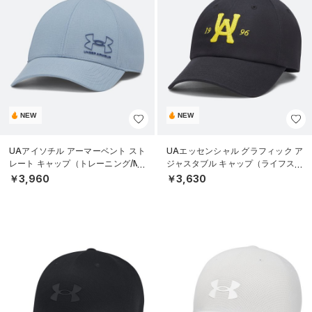
NEW
NEW
UAアイソチル アーマーベント スト
UAエッセンシャル グラフィック ア
レート キャップ（トレーニング/ME
ジャスタブル キャップ（ライフスタ
N）
イル/UNISEX）
￥3,960
￥3,630