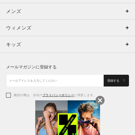
メンズ
メンズ
ウィメンズ
トップス
ウィメンズ
キッズ
トップス
ボトムス
キッズ
トップス
ボトムス
シューズ
シューズ
メールマガジンに登録する
ボトムス
シューズ
アクセサリー
アクセサリー
登録する
シューズ
アクセサリー
購読の際は、当社の
プライバシーポリシー
に同意します。
アクセサリー
スポーツブラ
レギンス＆タイツ