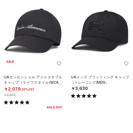
SALE
UAエッセンシャル アジャスタブル
UAメンズ ブリッツィング キャップ
キャップ（ライフスタイル/WOME
（トレーニング/MEN）
N）
￥3,630
￥2,079
30%OFF
￥2,970
SOLD OUT