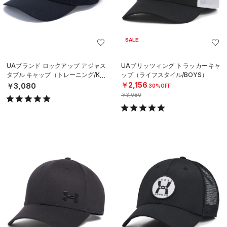
SALE
UAブランド ロックアップ アジャス
UAブリッツィング トラッカーキャ
タブル キャップ（トレーニング/KID
ップ（ライフスタイル/BOYS）
S）
￥2,156
￥3,080
30%OFF
￥3,080