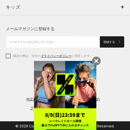
キッズ
トップス
ボトムス
キッズ
トップス
ボトムス
シューズ
シューズ
メールマガジンに登録する
ボトムス
シューズ
アクセサリー
アクセサリー
登録する
シューズ
アクセサリー
購読の際は、当社の
プライバシーポリシー
に同意します。
アクセサリー
スポーツブラ
レギンス＆タイツ
特定商取引法に基づく通販の表記
会員規約
プライバシーポリシー
© 2026 Copyright DOME Corporation. All Rights Reserved.