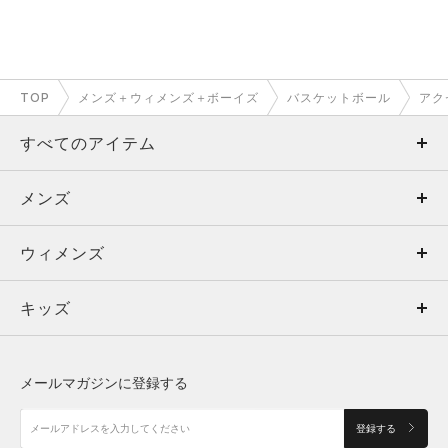
TOP
メンズ＋ウィメンズ＋ボーイズ
バスケットボール
アク
すべてのアイテム
メンズ
メンズ
ウィメンズ
トップス
ウィメンズ
キッズ
トップス
ボトムス
キッズ
トップス
ボトムス
シューズ
シューズ
メールマガジンに登録する
ボトムス
シューズ
アクセサリー
アクセサリー
登録する