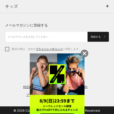
キッズ
トップス
ボトムス
キッズ
トップス
ボトムス
シューズ
シューズ
メールマガジンに登録する
ボトムス
シューズ
アクセサリー
アクセサリー
登録する
シューズ
アクセサリー
購読の際は、当社の
プライバシーポリシー
に同意します。
アクセサリー
スポーツブラ
レギンス＆タイツ
特定商取引法に基づく通販の表記
会員規約
プライバシーポリシー
© 2026 Copyright DOME Corporation. All Rights Reserved.