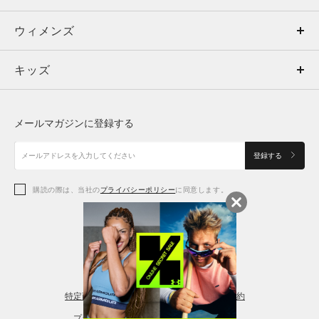
ウィメンズ
トップス
ウィメンズ
キッズ
トップス
ボトムス
キッズ
トップス
ボトムス
シューズ
シューズ
メールマガジンに登録する
ボトムス
シューズ
アクセサリー
アクセサリー
登録する
シューズ
アクセサリー
購読の際は、当社の
プライバシーポリシー
に同意します。
アクセサリー
スポーツブラ
レギンス＆タイツ
特定商取引法に基づく通販の表記
会員規約
プライバシーポリシー