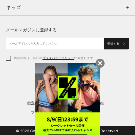
キッズ
トップス
ボトムス
キッズ
トップス
ボトムス
シューズ
シューズ
メールマガジンに登録する
ボトムス
シューズ
アクセサリー
アクセサリー
登録する
シューズ
アクセサリー
購読の際は、当社の
プライバシーポリシー
に同意します。
アクセサリー
スポーツブラ
レギンス＆タイツ
特定商取引法に基づく通販の表記
会員規約
プライバシーポリシー
© 2026 Copyright DOME Corporation. All Rights Reserved.