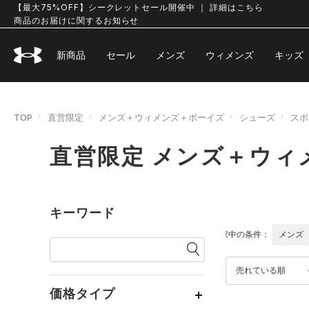
【最大75%OFF】シークレットセール開催中 ｜ 詳細はこちら
商品のお届けに関するお知らせ
新商品
セール
メンズ
ウィメンズ
キッズ
TOP
直営限定
メンズ＋ウィメンズ＋ボーイズ
シューズ
スポ
直営限定 メンズ＋ウィ
キーワード
選択中の条件：
メンズ
売れている順
価格タイプ