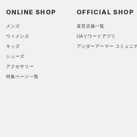
ソックス
（0）
ネックウォーマー
ONLINE SHOP
OFFICIAL SHOP
オレンジ
その他
（0）
スリーブ
メンズ
直営店舗一覧
（0）
タオル
ウィメンズ
UAリワードアプリ
価格
（0）
ボール
キッズ
アンダーアーマー コミュニ
（0）
イヤホン＆ヘッドホン
テクノロジー
シューズ
～
円
円
（0）
ウォーターボトル
アクセサリー
FLOW(フロー)
（0）
在庫
（0）
その他
特集ページ一覧
HOVR(ホバー)
（1）
在庫あり
CHARGED(チャージド)
（0）
限定
MICRO G(マイクロＧ)
（0）
直営限定
（2）
TRIBASE(トライベース)
公式サイト限定
（0）
（0）
在庫残りわずか
（0）
RUSH(ラッシュ)
（0）
ISO-CHILL(アイソチル)
（0）