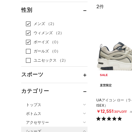
2件
通常価格
（0）
性別
セール
（2）
メンズ
（2）
ウィメンズ
（2）
ボーイズ
（0）
ガールズ
（0）
ユニセックス
（2）
スポーツ
SALE
直営限定
ベースボール
（0）
カテゴリー
バスケットボール
（0）
UAアイコン ロー（ラ
トップス
ISEX）
ゴルフ
（0）
￥12,551
30%OFF
￥
ボトムス
トレーニング
すべてのトップス
（0）
アクセサリー
すべてのボトムス
ランニング
（0）
（0）
ベースレイヤー
シューズ