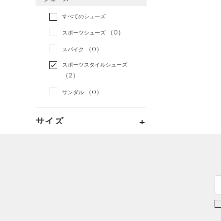
すべてのアクセサリー
（1）
スポーツスタイル
（2）
レギンス&タイツ
（0）
Tシャツ
すべてのシューズ
（0）
アメリカンフットボール
バックパック
（2）
ショートパンツ
（0）
タンクトップ
（0）
（0）
スポーツシューズ
ショルダー＆トートバッグ
（1）
パンツ(ロングパンツ)
（0）
ポロシャツ
（0）
サッカー
（0）
（0）
スパイク
（0）
スウェット＆フリース
（0）
ロングTシャツ
リカバリー
（0）
（0）
サックパック
スポーツスタイルシューズ
（0）
アンダーウェア
（0）
パーカー&トレーナー
その他
（2）
（0）
（0）
ウェストバッグ
（0）
スカート
（0）
ジャケット
（0）
サンダル
（0）
ダッフルバッグ
（0）
スイムウェア
（1）
ジャージ
（0）
キャップ＆ビーニー
サイズ
（0）
ベスト
（0）
ベルト
（0）
ダウン・コート
（0）
グローブ・手袋
サイズがありません。
カラー
（1）
スポーツブラ
（0）
アイウェア
（0）
セットアップ
リストバンド＆ヘッドバンド
ブラック
ホワイト
ブラウン
グリーン
（0）
（0）
スイムウェア
（0）
スポーツマスク
ブルー
パープル
レッド
イエロー
（0）