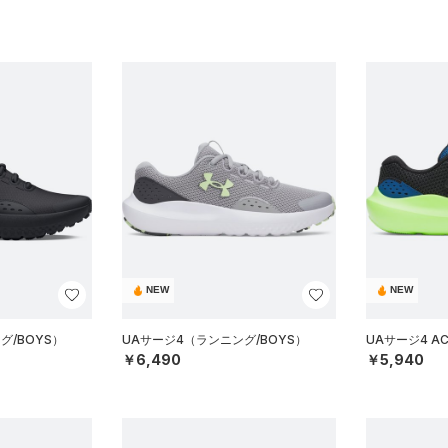
NEW
NEW
グ/BOYS）
UAサージ4（ランニング/BOYS）
UAサージ4 A
￥6,490
￥5,940