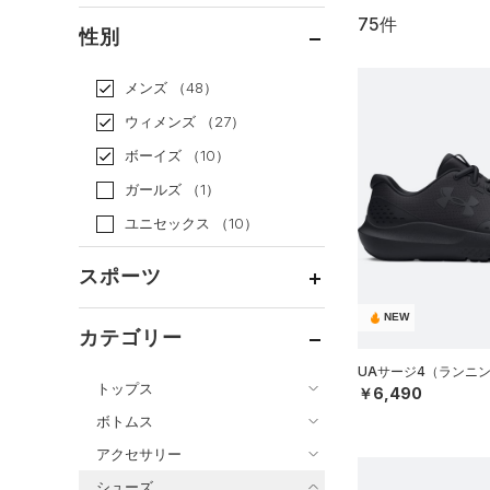
75件
通常価格
（61）
性別
セール
（14）
メンズ
（48）
ウィメンズ
（27）
ボーイズ
（10）
ガールズ
（1）
ユニセックス
（10）
スポーツ
NEW
ベースボール
（0）
カテゴリー
バスケットボール
（4）
UAサージ4（ランニン
トップス
￥6,490
ゴルフ
（3）
ボトムス
トレーニング
すべてのトップス
（4）
アクセサリー
すべてのボトムス
ランニング
（64）
（65）
ベースレイヤー
シューズ