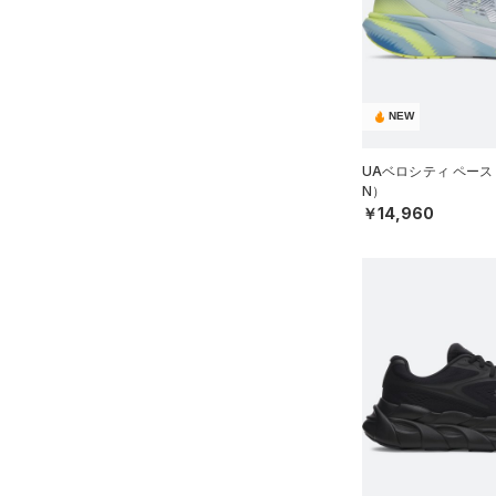
ソックス
19.5
（0）
ネックウォーマー
20.0
オレンジ
その他
（4）
スリーブ
20.5
（3）
タオル
NEW
21.0
価格
（0）
ボール
21.5
UAベロシティ ペース
（0）
イヤホン＆ヘッドホン
N）
22.0
テクノロジー
￥14,960
～
円
円
（1）
22.5
ウォーターボトル
FLOW(フロー)
（2）
在庫
23.0
（4）
その他
HOVR(ホバー)
（32）
23.5
在庫あり
CHARGED(チャージド)
限定
24.0
（25）
24.5
直営限定
（8）
MICRO G(マイクロＧ)
（0）
コレクション
25.0
公式サイト限定
（0）
TRIBASE(トライベース)
（1）
25.5
プロジェクトロック
（0）
在庫残りわずか
（0）
RUSH(ラッシュ)
（0）
26.0
ステフィン・カリー
（2）
ISO-CHILL(アイソチル)
（0）
26.5