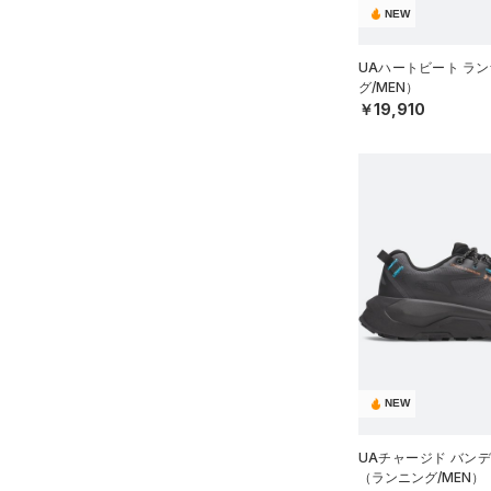
アジア限定
（0）
NEW
Tech(テック)
（0）
27.0
COLDGEAR ARMOUR(コール
27.5
UAハートビート ラ
ドギアアーマー)
（0）
グ/MEN）
28.0
￥19,910
HEATGEAR ARMOUR(ヒート
28.5
ギアアーマー)
（0）
29.0
STORM(ストーム)
（0）
29.5
COLDGEAR INFRARED(コー
30.0
ルドギアインフラレッド)
（0）
30.5
AUXETIC(オーゼティック)
31.0
（0）
31.5
Charged Cotton(チャージド
32.0
コットン)
（0）
33.0
Rival Fleece(ライバルフリー
NEW
34.0
ス)
（0）
35.0
UAチャージド バンディ
Armour Fleece(アーマーフリ
（ランニング/MEN）
ース)
（0）