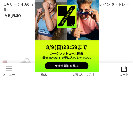
UAサージ4 AC（ランニング/BOY
UAトライベースレイン 6（トレー
S）
ニング/MEN）
￥5,940
￥16,940
検索
お気に入りリスト
カート
メニュー
UAトライベースレイン 6（トレー
UAチャージド パスート4（ランニ
ニング/WOMEN）
ング/MEN）
￥16,940
￥9,460