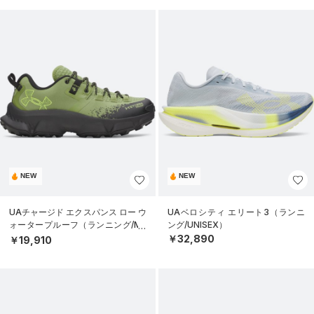
NEW
NEW
UAチャージド エクスパンス ロー ウ
UAベロシティ エリート3（ランニ
ォータープルーフ（ランニング/ME
ング/UNISEX）
N）
￥32,890
￥19,910