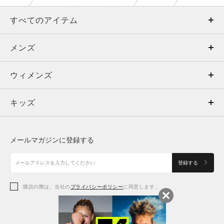
すべてのアイテム
メンズ
メンズ
ウィメンズ
トップス
ウィメンズ
キッズ
トップス
ボトムス
キッズ
トップス
ボトムス
シューズ
シューズ
メールマガジンに登録する
ボトムス
シューズ
アクセサリー
アクセサリー
登録する
シューズ
アクセサリー
購読の際は、当社の
プライバシーポリシー
に同意します。
アクセサリー
スポーツブラ