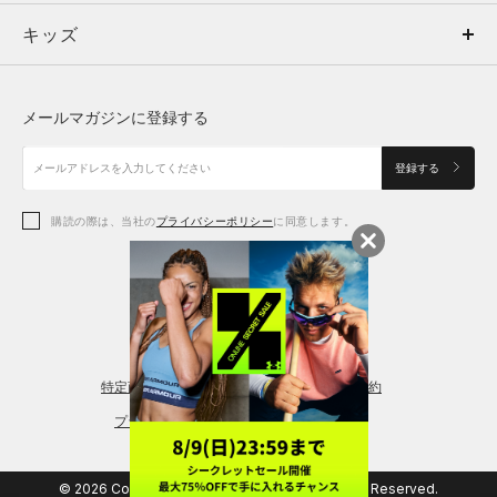
キッズ
トップス
ボトムス
キッズ
トップス
ボトムス
シューズ
シューズ
メールマガジンに登録する
ボトムス
シューズ
アクセサリー
アクセサリー
登録する
シューズ
アクセサリー
購読の際は、当社の
プライバシーポリシー
に同意します。
アクセサリー
スポーツブラ
レギンス＆タイツ
特定商取引法に基づく通販の表記
会員規約
プライバシーポリシー
© 2026 Copyright DOME Corporation. All Rights Reserved.