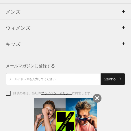
メンズ
メンズ
ウィメンズ
トップス
ウィメンズ
キッズ
トップス
ボトムス
キッズ
トップス
ボトムス
シューズ
シューズ
メールマガジンに登録する
ボトムス
シューズ
アクセサリー
アクセサリー
登録する
シューズ
アクセサリー
購読の際は、当社の
プライバシーポリシー
に同意します。
アクセサリー
スポーツブラ
レギンス＆タイツ