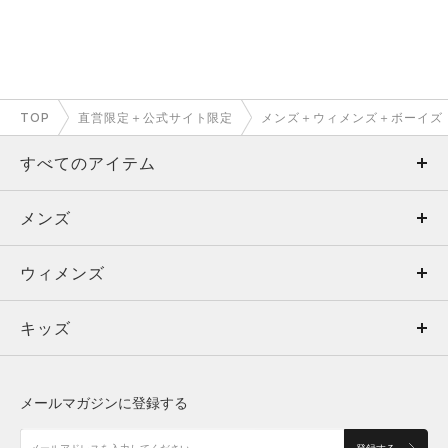
TOP
直営限定＋公式サイト限定
メンズ＋ウィメンズ＋ボーイズ
すべてのアイテム
メンズ
メンズ
ウィメンズ
トップス
ウィメンズ
キッズ
トップス
ボトムス
キッズ
トップス
ボトムス
シューズ
シューズ
メールマガジンに登録する
ボトムス
シューズ
アクセサリー
アクセサリー