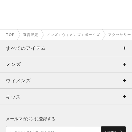
TOP
直営限定
メンズ＋ウィメンズ＋ボーイズ
アクセサリー
すべてのアイテム
メンズ
メンズ
ウィメンズ
トップス
ウィメンズ
キッズ
トップス
ボトムス
キッズ
トップス
ボトムス
シューズ
シューズ
メールマガジンに登録する
ボトムス
シューズ
アクセサリー
アクセサリー