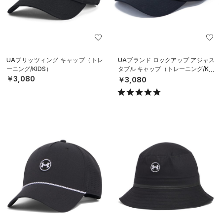
UAブリッツィング キャップ（トレ
UAブランド ロックアップ アジャス
ーニング/KIDS）
タブル キャップ（トレーニング/KID
S）
￥3,080
￥3,080