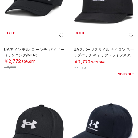
SALE
SALE
UAアイソチル ローンチ バイザー
UAスポーツスタイル ナイロン スナ
（ランニング/MEN）
ップバック キャップ（ライフスタイ
ル/MEN）
￥2,772
￥2,772
30%OFF
30%OFF
￥3,960
￥3,960
SOLD OUT