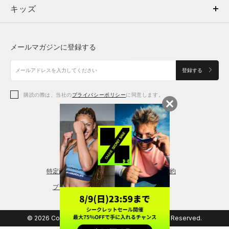
キッズ
トップス
ボトムス
キッズ
トップス
ボトムス
シューズ
シューズ
メールマガジンに登録する
ボトムス
シューズ
アクセサリー
アクセサリー
登録する
シューズ
アクセサリー
購読の際は、当社の
プライバシーポリシー
に同意します。
アクセサリー
スポーツブラ
レギンス＆タイツ
特定商取引法に基づく通販の表記
会員規約
プライバシーポリシー
© 2026 Copyright DOME Corporation. All Rights Reserved.