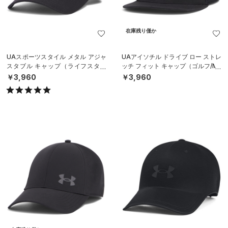
在庫残り僅か
UAスポーツスタイル メタル アジャ
UAアイソチル ドライブ ロー ストレ
スタブル キャップ（ライフスタイ
ッチ フィット キャップ（ゴルフ/ME
ル/MEN）
N）
￥3,960
￥3,960