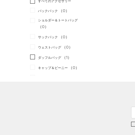
すべてのアクセサリー
（9）
スポーツスタイル
（0）
レギンス&タイツ
（15）
Tシャツ
（0）
アメリカンフットボール
バックパック
（18）
ショートパンツ
（1）
タンクトップ
（0）
ショルダー＆トートバッグ
（7）
パンツ(ロングパンツ)
（0）
ポロシャツ
（0）
サッカー
（0）
（2）
スウェット＆フリース
（5）
ロングTシャツ
リカバリー
（0）
（0）
サックパック
（4）
アンダーウェア
（1）
パーカー&トレーナー
その他
（0）
（0）
ウェストバッグ
（0）
スカート
（2）
ジャケット
（1）
ダッフルバッグ
（0）
スイムウェア
（2）
ジャージ
（0）
キャップ＆ビーニー
（0）
ベスト
（0）
ベルト
（2）
ダウン・コート
（2）
グローブ・手袋
（2）
スポーツブラ
（7）
アイウェア
（0）
セットアップ
リストバンド＆ヘッドバンド
（0）
（0）
スイムウェア
（0）
スポーツマスク
（0）