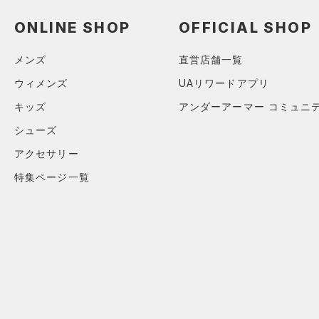
ソックス
（0）
ネックウォーマー
ONLINE SHOP
OFFICIAL SHOP
（0）
スリーブ
メンズ
直営店舗一覧
（0）
タオル
ウィメンズ
UAリワードアプリ
（0）
ボール
キッズ
アンダーアーマー コミュニ
（0）
イヤホン＆ヘッドホン
シューズ
（2）
ウォーターボトル
アクセサリー
（9）
その他
特集ページ一覧
シューズ
すべてのシューズ
サイズ
（15）
スポーツシューズ
カテゴリーを選択してください。
カラー
（0）
スパイク
スポーツスタイルシューズ
（15）
価格