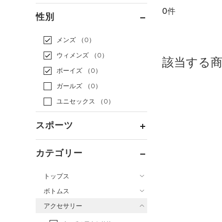
0件
通常価格
（0）
性別
セール
（0）
メンズ
（0）
ウィメンズ
（0）
該当する
ボーイズ
（0）
ガールズ
（0）
ユニセックス
（0）
スポーツ
ベースボール
（0）
カテゴリー
バスケットボール
（0）
トップス
ゴルフ
（0）
ボトムス
トレーニング
すべてのトップス
（0）
アクセサリー
すべてのボトムス
ランニング
（0）
（18）
ベースレイヤー