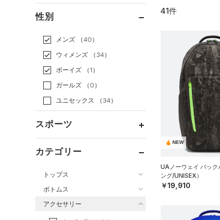
41件
通常価格
（35）
性別
セール
（6）
メンズ
（40）
ウィメンズ
（34）
ボーイズ
（1）
ガールズ
（0）
ユニセックス
（34）
スポーツ
NEW
ベースボール
（5）
カテゴリー
バスケットボール
（1）
UAノーウェイ バッ
トップス
ング/UNISEX）
ゴルフ
（0）
￥19,910
ボトムス
トレーニング
すべてのトップス
（26）
アクセサリー
すべてのボトムス
ランニング
（0）
（167）
ベースレイヤー