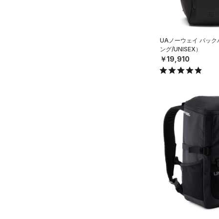
ブラック
ホワイト
ブラウン
グリーン
（18）
サンダル
テクノロジー
～
円
円
ブルー
パープル
レッド
イエロー
UAノーウェイ バッ
FLOW(フロー)
（0）
在庫
ング/UNISEX）
￥19,910
HOVR(ホバー)
（0）
オレンジ
その他
在庫あり
CHARGED(チャージド)
（0）
限定
MICRO G(マイクロＧ)
（0）
直営限定
（0）
コレクション
TRIBASE(トライベース)
公式サイト限定
（0）
（0）
プロジェクトロック
（0）
在庫残りわずか
（2）
RUSH(ラッシュ)
（0）
ステフィン・カリー
（0）
ISO-CHILL(アイソチル)
（0）
アジア限定
（0）
Tech(テック)
（0）
COLDGEAR ARMOUR(コール
ドギアアーマー)
（0）
HEATGEAR ARMOUR(ヒート
ギアアーマー)
（0）