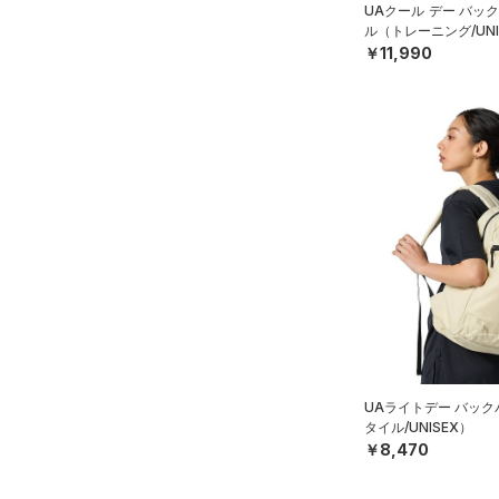
UAクール デー バッ
STORM(ストーム)
（24）
ル（トレーニング/UNI
￥11,990
COLDGEAR INFRARED(コー
ルドギアインフラレッド)
（0）
AUXETIC(オーゼティック)
（0）
Charged Cotton(チャージド
コットン)
（0）
Rival Fleece(ライバルフリー
ス)
（0）
Armour Fleece(アーマーフリ
ース)
（0）
UAライトデー バッ
タイル/UNISEX）
￥8,470