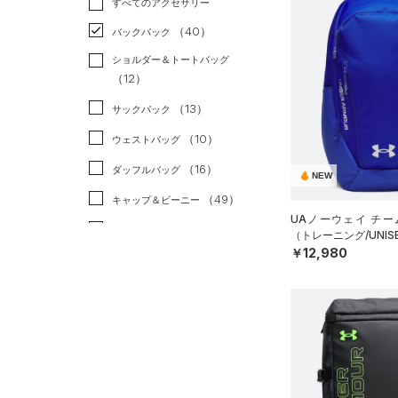
すべてのアクセサリー
（60）
スポーツスタイル
（9）
レギンス&タイツ
（311）
Tシャツ
（40）
アメリカンフットボール
バックパック
（158）
ショートパンツ
（65）
タンクトップ
（0）
ショルダー＆トートバッグ
（82）
パンツ(ロングパンツ)
（51）
ポロシャツ
（12）
サッカー
（0）
（10）
スウェット＆フリース
（38）
ロングTシャツ
リカバリー
（0）
（13）
サックパック
（40）
アンダーウェア
（16）
パーカー&トレーナー
その他
（0）
（10）
ウェストバッグ
（0）
スカート
（48）
ジャケット
（16）
ダッフルバッグ
NEW
（7）
スイムウェア
（22）
ジャージ
（49）
キャップ＆ビーニー
（4）
UAノーウェイ チー
ベスト
（7）
ベルト
（トレーニング/UNIS
（3）
ダウン・コート
￥12,980
（43）
グローブ・手袋
（21）
スポーツブラ
（12）
アイウェア
（3）
セットアップ
リストバンド＆ヘッドバンド
（11）
（3）
スイムウェア
（0）
スポーツマスク
（70）