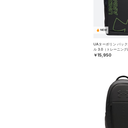
ソックス
（1）
ネックウォーマー
（8）
スリーブ
（12）
タオル
NEW
（0）
ボール
UAターポリン バック
（0）
イヤホン＆ヘッドホン
ル 3.0（トレーニング/
￥15,950
（5）
ウォーターボトル
（11）
その他
シューズ
すべてのシューズ
サイズ
（121）
スポーツシューズ
ONESIZE
カラー
（12）
スパイク
スポーツスタイルシューズ
（30）
価格